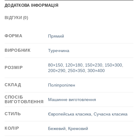
ДОДАТКОВА ІНФОРМАЦІЯ
ВІДГУКИ (0)
ФОРМА
Прямий
ВИРОБНИК
Туреччина
80×150
,
120×180
,
150×230
,
150×300
,
РОЗМІР
200×290
,
250×350
,
300×400
СКЛАД
Поліпропілен
СПОСІБ
Машинне виготовлення
ВИГОТОВЛЕННЯ
СТИЛЬ
Європейська класика
,
Сучасна класика
КОЛІР
Бежевий
,
Кремовий