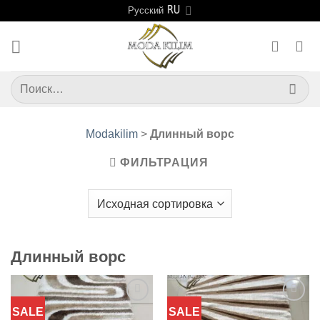
Skip
Русский
to
content
Искать:
Modakilim
>
Длинный ворс
ФИЛЬТРАЦИЯ
Длинный ворс
SALE
SALE
Добавить
Добавить