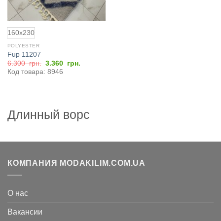
160x230
POLYESTER
Fup 11207
Первоначальная
Текущая
6.300
грн.
3.360
грн.
цена
цена:
Код товара: 8946
составляла
3.360
6.300
грн..
грн..
Длинный ворс
КОМПАНИЯ MODAKILIM.COM.UA
О нас
Вакансии