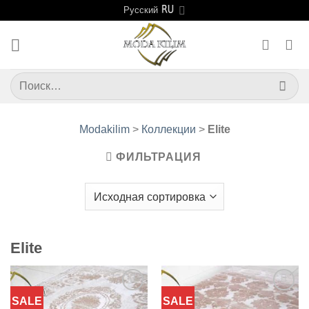
Skip
Русский
to
content
Искать:
Modakilim
>
Коллекции
>
Elite
ФИЛЬТРАЦИЯ
Elite
SALE
SALE
Добавить
Добавить