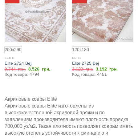
в
в
избранное
избранное
200x290
120x180
ELITE
ELITE
Elite 2724 Bej
Elite 2725 Bej
Первоначальная
Текущая
Первоначальная
Текущая
9.744
грн.
8.526
грн.
3.629
грн.
3.192
грн.
цена
цена:
цена
цена:
Код товара: 4794
Код товара: 4451
составляла
8.526
составляла
3.192
9.744
грн..
3.629
грн..
грн..
грн..
Акриловые ковры Elite
Акриловые ковры Elite изготовлены из
высококачественной акриловой пряжи и по
заявлениям производителя имеют плотность порядка
700,000 уз/м2. Такая плотность позволяет коврам иметь
высокую степень устойчивости к сминанию и