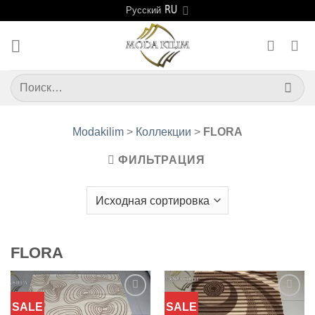
Skip
Русский
to
content
Искать:
Modakilim
>
Коллекции
>
FLORA
ФИЛЬТРАЦИЯ
FLORA
SALE
SALE
Добавить
Добавить