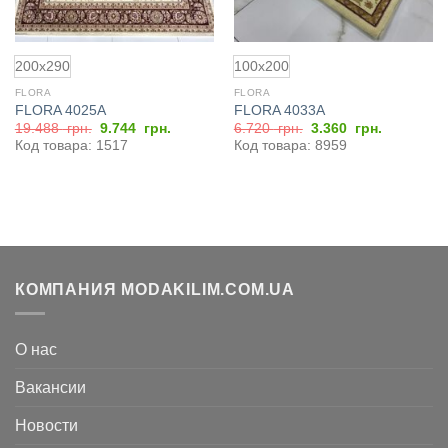
200x290
100x200
FLORA
FLORA
FLORA 4025A
FLORA 4033А
Первоначальная
Текущая
Первоначальная
Текущая
19.488
грн.
9.744
грн.
6.720
грн.
3.360
грн.
цена
цена:
цена
цена:
Код товара: 1517
Код товара: 8959
составляла
9.744
составляла
3.360
19.488
грн..
6.720
грн..
грн..
грн..
КОМПАНИЯ MODAKILIM.COM.UA
О нас
Вакансии
Новости