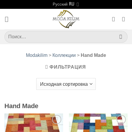
Skip
Русский
to
content
Искать:
Modakilim
>
Коллекции
>
Hand Made
ФИЛЬТРАЦИЯ
Hand Made