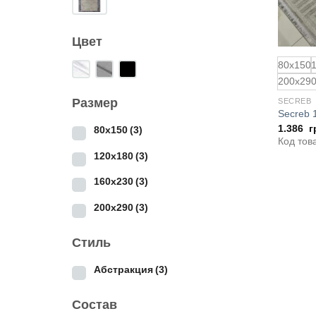
Цвет
80x150
200x29
Размер
SECREB
Secreb 
1.386
г
80x150
(3)
Код тов
120x180
(3)
160x230
(3)
200x290
(3)
Стиль
Абстракция
(3)
Состав