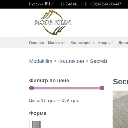
Skip
Русский
E-MAIL
+38(063)44-00-447
to
content
Главная
Магазин
Коллекции
Ковры
Доро
Modakilim
>
Коллекции
>
Secreb
Sec
Фильтр по цене
Цена:
33 грн.
—
159 грн.
Форма