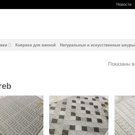
Новости
жки
Коврики для ванной
Натуральные и искусственные шкуры
Показаны вс
reb
Добавить
Добавить
в
в
избранное
избранное