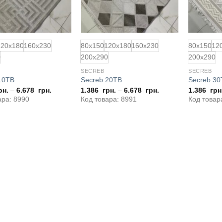
120x180
160x230
80x150
120x180
160x230
80x150
12
0
200x290
200x290
SECREB
SECREB
10TB
Secreb 20TB
Secreb 30
рн.
–
6.678
грн.
1.386
грн.
–
6.678
грн.
1.386
грн
ара: 8990
Код товара: 8991
Код товар