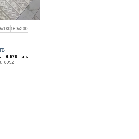
0x180
160x230
TB
.
–
6.678
грн.
а: 8992