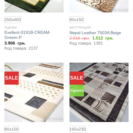
250x400
80x150
УЦЕНКА
АБСТРАКЦИЯ
Exellent-0191B-CREAM-
Nepal Leather 7503A Beige
Greem-P
Первоначальная
Текущая
2.016
грн.
1.512
грн.
цена
цена:
3.906
грн.
Код товара: 1381
составляла
1.512
Код товара: 2137
2.016
грн..
грн..
SALE
SALE
Добавить
Добавить
в
в
избранное
избранное
Уценка
80x150
160x230