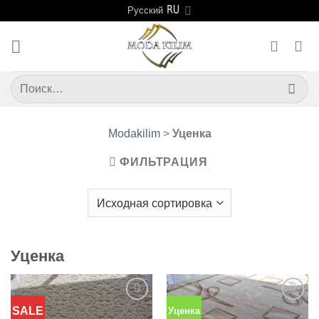
Skip
Русский
to
content
Искать:
Modakilim
>
Уценка
ФИЛЬТРАЦИЯ
Уценка
SALE
Уценка
Добавить
Добавить