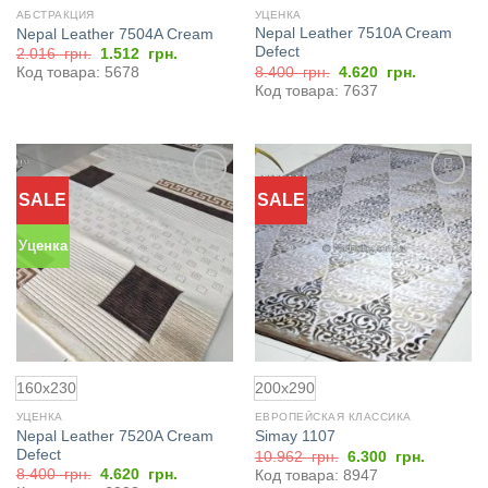
АБСТРАКЦИЯ
УЦЕНКА
Nepal Leather 7510A Cream
Nepal Leather 7504A Cream
Defect
Первоначальная
Текущая
2.016
грн.
1.512
грн.
цена
цена:
Первоначальная
Текущая
8.400
грн.
4.620
грн.
Код товара: 5678
составляла
1.512
цена
цена:
Код товара: 7637
2.016
грн..
составляла
4.620
грн..
8.400
грн..
грн..
SALE
SALE
Добавить
Добавить
в
в
избранное
избранное
Уценка
160x230
200x290
УЦЕНКА
ЕВРОПЕЙСКАЯ КЛАССИКА
Nepal Leather 7520A Cream
Simay 1107
Defect
Первоначальная
Текущая
10.962
грн.
6.300
грн.
цена
цена:
Первоначальная
Текущая
8.400
грн.
4.620
грн.
Код товара: 8947
составляла
6.300
цена
цена: