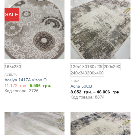
SALE
Добавить
Добавить
в
в
избранное
избранное
165x230
120x180
160x230
200x290
240x340
300x400
ACELYA
Acelya 1417A Vizon O
ACNA
Первоначальная
Текущая
11.172
грн.
5.586
грн.
Acna 50CB
цена
цена:
Код товара: 2726
8.652
грн.
–
48.006
грн.
составляла
5.586
11.172
грн..
Код товара: 8874
грн..
Добавить
Добавить
в
в