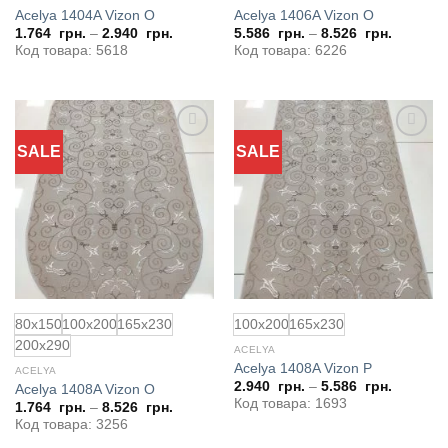
Acelya 1404A Vizon O
Acelya 1406A Vizon O
1.764
грн.
–
2.940
грн.
5.586
грн.
–
8.526
грн.
Код товара: 5618
Код товара: 6226
SALE
SALE
Добавить
Добавить
в
в
избранное
избранное
80x150
100x200
165x230
100x200
165x230
200x290
ACELYA
Acelya 1408A Vizon P
ACELYA
2.940
грн.
–
5.586
грн.
Acelya 1408A Vizon O
Код товара: 1693
1.764
грн.
–
8.526
грн.
Код товара: 3256