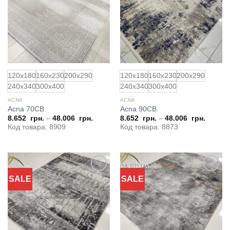
избранное
избранное
120x180
160x230
200x290
120x180
160x230
200x290
240x340
300x400
240x340
300x400
ACNA
ACNA
Acna 70CB
Acna 90CB
8.652
грн.
–
48.006
грн.
8.652
грн.
–
48.006
грн.
Код товара: 8909
Код товара: 8873
SALE
SALE
Добавить
Добавить
в
в
избранное
избранное