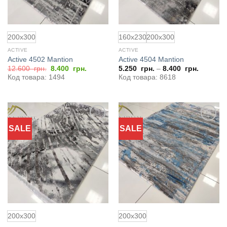
200x300
160x230
200x300
ACTIVE
ACTIVE
Active 4502 Mantion
Active 4504 Mantion
Первоначальная
Текущая
12.600
грн.
8.400
грн.
5.250
грн.
–
8.400
грн.
цена
цена:
Код товара: 1494
Код товара: 8618
составляла
8.400
12.600
грн..
грн..
SALE
SALE
Добавить
Добавить
в
в
избранное
избранное
200x300
200x300