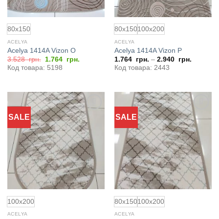
80x150
80x150
100x200
ACELYA
ACELYA
Acelya 1414A Vizon O
Acelya 1414A Vizon P
Первоначальная
Текущая
3.528
грн.
1.764
грн.
1.764
грн.
–
2.940
грн.
цена
цена:
Код товара: 5198
Код товара: 2443
составляла
1.764
3.528
грн..
грн..
SALE
SALE
Добавить
Добавить
в
в
избранное
избранное
100x200
80x150
100x200
ACELYA
ACELYA