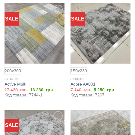
SALE
SALE
Добавить
Добавить
в
в
избранное
избранное
200x300
150x230
AVRORA
AKRILIC
Active Multi
Adore AA001
Первоначальная
Текущая
Первоначальная
Текущая
17.430
грн.
13.230
грн.
7.140
грн.
5.250
грн.
цена
цена:
цена
цена:
Код товара: 7744-1
Код товара: 7267
составляла
13.230
составляла
5.250
17.430
грн..
7.140
грн..
грн..
грн..
SALE
Добавить
Добавить
в
в
избранное
избранное