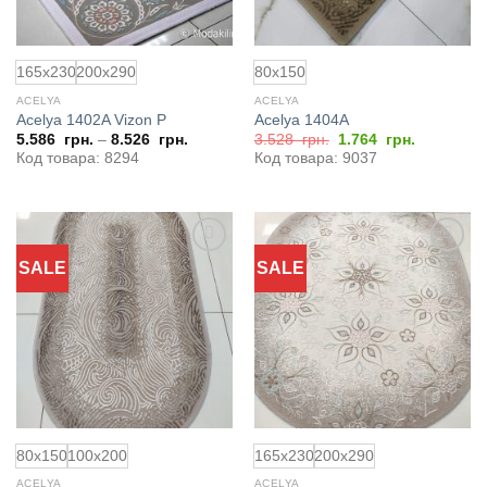
165x230
200x290
80x150
ACELYA
ACELYA
Acelya 1402A Vizon P
Acelya 1404A
Первоначальная
Текущая
5.586
грн.
–
8.526
грн.
3.528
грн.
1.764
грн.
цена
цена:
Код товара: 8294
Код товара: 9037
составляла
1.764
3.528
грн..
грн..
SALE
SALE
Добавить
Добавить
в
в
избранное
избранное
80x150
100x200
165x230
200x290
ACELYA
ACELYA