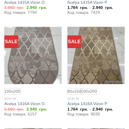
Acelya 1415A Vizon O
Acelya 1415A Vizon P
Первоначальная
Текущая
5.880
грн.
2.940
грн.
1.764
грн.
–
2.940
грн.
цена
цена:
Код товара: 7794
Код товара: 7429
составляла
2.940
5.880
грн..
грн..
SALE
SALE
Добавить
Добавить
в
в
избранное
избранное
100x200
80x150
100x200
ACELYA
ACELYA
Acelya 1416A Vizon O
Acelya 1416A Vizon P
Первоначальная
Текущая
5.880
грн.
2.940
грн.
1.764
грн.
–
2.940
грн.
цена
цена:
Код товара: 6157
Код товара: 9036
составляла
2.940
5.880
грн..
грн..