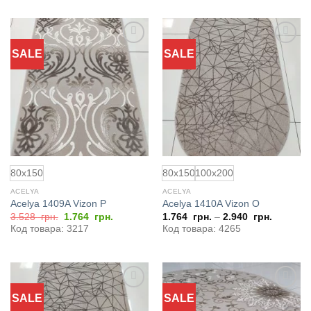
SALE
SALE
Добавить
Добавить
в
в
избранное
избранное
80x150
80x150
100x200
ACELYA
ACELYA
Acelya 1409A Vizon P
Acelya 1410A Vizon O
Первоначальная
Текущая
3.528
грн.
1.764
грн.
1.764
грн.
–
2.940
грн.
цена
цена:
Код товара: 3217
Код товара: 4265
составляла
1.764
3.528
грн..
грн..
SALE
SALE
Добавить
Добавить
в
в