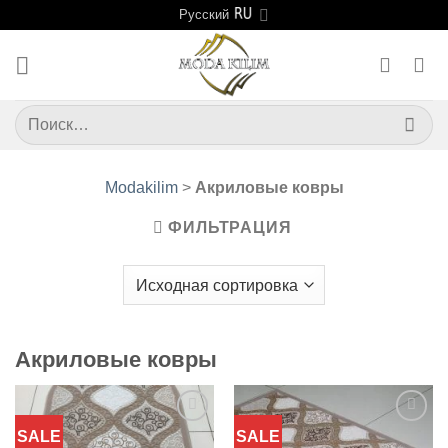
Skip
Русский
to
content
Искать:
Modakilim
>
Акриловые ковры
ФИЛЬТРАЦИЯ
Акриловые ковры
SALE
SALE
Добавить
Добавить