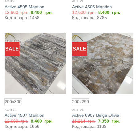
ACTIVE
ACTIVE
Active 4505 Mantion
Active 4506 Mantion
Первоначальная
Текущая
Первоначальная
Текущая
12.600
грн.
8.400
грн.
12.600
грн.
8.400
грн.
цена
цена:
цена
цена:
Код товара: 1458
Код товара: 8785
составляла
8.400
составляла
8.400
12.600
грн..
12.600
грн..
грн..
грн..
SALE
SALE
Добавить
Добавить
в
в
избранное
избранное
200x300
200x290
ACTIVE
ACTIVE
Active 4507 Mantion
Active 6907 Beige Olivia
Первоначальная
Текущая
Первоначальная
Текущая
12.600
грн.
8.400
грн.
11.214
грн.
7.350
грн.
цена
цена:
цена
цена:
Код товара: 1666
Код товара: 1139
составляла
8.400
составляла
7.350
12.600
грн..
11.214
грн..
грн..
грн..