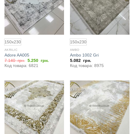
150x230
150x230
AKRILIC
AMBO
Adore AA005
Ambo 1002 Gri
Первоначальная
Текущая
7.140
грн.
5.250
грн.
5.082
грн.
цена
цена:
Код товара: 6821
Код товара: 8975
составляла
5.250
7.140
грн..
грн..
Добавить
Добавить
в
в
избранное
избранное