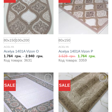
в
в
избранное
избранное
80x150
100x200
80x150
ACELYA
ACELYA
Acelya 1401A Vizon O
Acelya 1401A Vizon P
Первоначальная
Текущая
1.764
грн.
–
2.940
грн.
3.528
грн.
1.764
грн.
цена
цена:
Код товара: 3631
Код товара: 3359
составляла
1.764
3.528
грн..
грн..
SALE
SALE
Добавить
Добавить
в
в
избранное
избранное