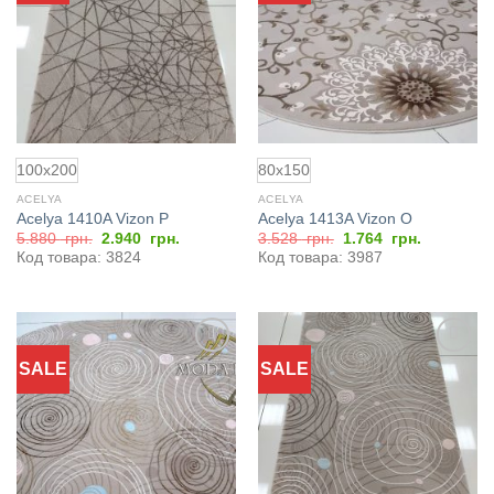
избранное
избранное
100x200
80x150
ACELYA
ACELYA
Acelya 1410A Vizon P
Acelya 1413A Vizon O
Первоначальная
Текущая
Первоначальная
Текущая
5.880
грн.
2.940
грн.
3.528
грн.
1.764
грн.
цена
цена:
цена
цена:
Код товара: 3824
Код товара: 3987
составляла
2.940
составляла
1.764
5.880
грн..
3.528
грн..
грн..
грн..
SALE
SALE
Добавить
Добавить
в
в
избранное
избранное