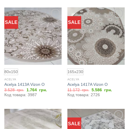
грн..
SALE
SALE
Добавить
Добавить
в
в
избранное
избранное
80x150
165x230
ACELYA
ACELYA
Acelya 1413A Vizon O
Acelya 1417A Vizon O
Первоначальная
Текущая
Первоначальная
Текущая
3.528
грн.
1.764
грн.
11.172
грн.
5.586
грн.
цена
цена:
цена
цена:
Код товара: 3987
Код товара: 2726
составляла
1.764
составляла
5.586
3.528
грн..
11.172
грн..
грн..
грн..
SALE
Добавить
Добавить
в
в