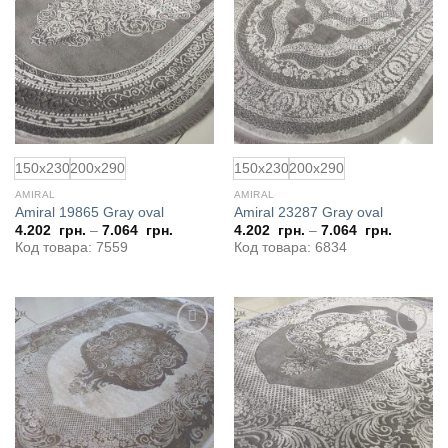
в
в
избранное
избранное
150x230
200x290
150x230
200x290
AMIRAL
AMIRAL
Amiral 19865 Gray oval
Amiral 23287 Gray oval
4.202
грн.
–
7.064
грн.
4.202
грн.
–
7.064
грн.
Код товара: 7559
Код товара: 6834
Добавить
Добавить
в
в
избранное
избранное