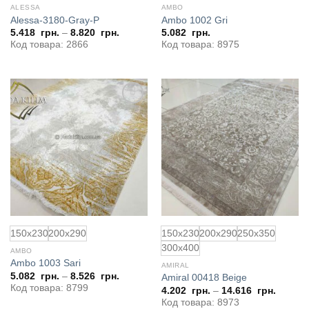
ALESSA
AMBO
Alessa-3180-Gray-P
Ambo 1002 Gri
5.418
грн.
–
8.820
грн.
5.082
грн.
Код товара: 2866
Код товара: 8975
Добавить
Добавить
в
в
избранное
избранное
150x230
200x290
150x230
200x290
250x350
300x400
AMBO
Ambo 1003 Sari
AMIRAL
5.082
грн.
–
8.526
грн.
Amiral 00418 Beige
Код товара: 8799
4.202
грн.
–
14.616
грн.
Код товара: 8973