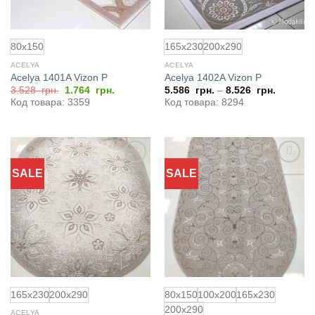
80x150
165x230
200x290
ACELYA
ACELYA
Acelya 1401A Vizon P
Acelya 1402A Vizon P
Первоначальная
Текущая
3.528
грн.
1.764
грн.
5.586
грн.
–
8.526
грн.
цена
цена:
Код товара: 3359
Код товара: 8294
составляла
1.764
3.528
грн..
грн..
SALE
SALE
Добавить
Добавить
в
в
избранное
избранное
165x230
200x290
80x150
100x200
165x230
200x290
ACELYA