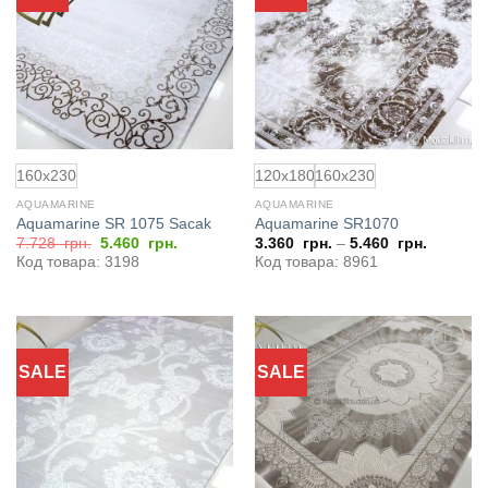
в
в
избранное
избранное
160x230
120x180
160x230
AQUAMARINE
AQUAMARINE
Aquamarine SR 1075 Sacak
Aquamarine SR1070
Первоначальная
Текущая
7.728
грн.
5.460
грн.
3.360
грн.
–
5.460
грн.
цена
цена:
Код товара: 3198
Код товара: 8961
составляла
5.460
7.728
грн..
грн..
SALE
SALE
Добавить
Добавить
в
в
избранное
избранное