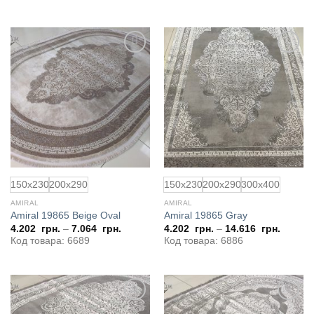
Добавить
Добавить
в
в
избранное
избранное
150x230
200x290
150x230
200x290
300x400
AMIRAL
AMIRAL
Amiral 19865 Beige Oval
Amiral 19865 Gray
4.202
грн.
–
7.064
грн.
4.202
грн.
–
14.616
грн.
Код товара: 6689
Код товара: 6886
Добавить
Добавить