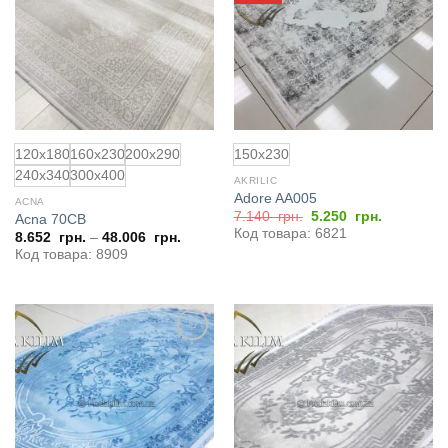
избранное
избранное
120x180
160x230
200x290
150x230
240x340
300x400
AKRILIC
Adore AA005
ACNA
Первоначальная
Текущая
7.140
грн.
5.250
грн.
Acna 70CB
цена
цена:
Код товара: 6821
8.652
грн.
–
48.006
грн.
составляла
5.250
Код товара: 8909
7.140
грн..
грн..
Добавить
Добавить
в
в
избранное
избранное