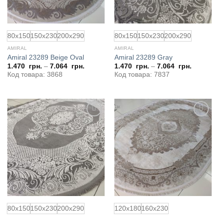
80x150
150x230
200x290
80x150
150x230
200x290
AMIRAL
AMIRAL
Amiral 23289 Beige Oval
Amiral 23289 Gray
1.470
грн.
–
7.064
грн.
1.470
грн.
–
7.064
грн.
Код товара: 3868
Код товара: 7837
Добавить
Добавить
в
в
избранное
избранное
80x150
150x230
200x290
120x180
160x230