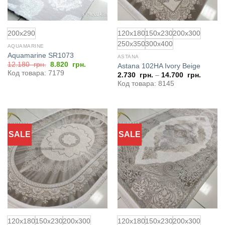
200x290
120x180
150x230
200x300
250x350
300x400
AQUAMARINE
Aquamarine SR1073
ASTANA
Первоначальная
Текущая
12.180
грн.
8.820
грн.
Astana 102HA Ivory Beige
цена
цена:
Код товара: 7179
2.730
грн.
–
14.700
грн.
составляла
8.820
12.180
грн..
Код товара: 8145
грн..
SALE
SALE
Добавить
Добавить
в
в
избранное
избранное
120x180
150x230
200x300
120x180
150x230
200x300