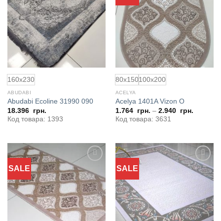
в
в
избранное
избранное
160x230
80x150
100x200
ABUDABI
ACELYA
Abudabi Ecoline 31990 090
Acelya 1401A Vizon O
18.396
грн.
1.764
грн.
–
2.940
грн.
Код товара: 1393
Код товара: 3631
SALE
SALE
Добавить
Добавить
в
в
избранное
избранное