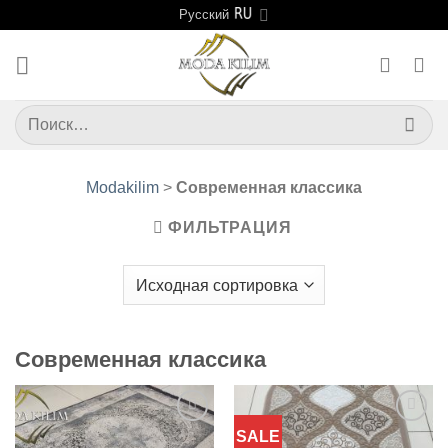
Skip
Русский
to
content
Искать:
Modakilim
>
Современная классика
ФИЛЬТРАЦИЯ
Современная классика
SALE
Добавить
Добавить