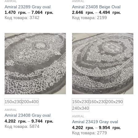
AMIRAL
AMIRAL
Amiral 23289 Gray oval
Amiral 23408 Beige Oval
1.470
грн.
–
7.064
грн.
2.646
грн.
–
4.494
грн.
Код товара: 3742
Код товара: 2199
Добавить
Добавить
в
в
избранное
избранное
150x230
200x400
150x230
160x230
200x290
240x340
AMIRAL
Amiral 23408 Gray oval
AMIRAL
4.202
грн.
–
9.744
грн.
Amiral 23419 Gray oval
Код товара: 5874
4.202
грн.
–
9.954
грн.
Код товара: 2779