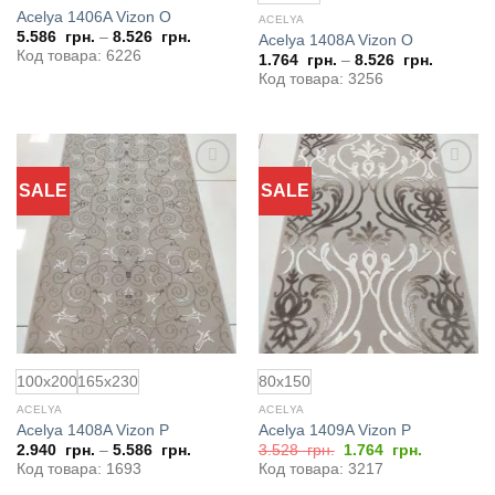
Acelya 1406A Vizon O
ACELYA
5.586
грн.
–
8.526
грн.
Acelya 1408A Vizon O
Код товара: 6226
1.764
грн.
–
8.526
грн.
Код товара: 3256
SALE
SALE
Добавить
Добавить
в
в
избранное
избранное
100x200
165x230
80x150
ACELYA
ACELYA
Acelya 1408A Vizon P
Acelya 1409A Vizon P
Первоначальная
Текущая
2.940
грн.
–
5.586
грн.
3.528
грн.
1.764
грн.
цена
цена:
Код товара: 1693
Код товара: 3217
составляла
1.764
3.528
грн..