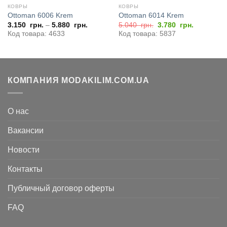
КОВРЫ
КОВРЫ
Ottoman 6006 Krem
Ottoman 6014 Krem
Первоначальная
Текущая
3.150
грн.
–
5.880
грн.
5.040
грн.
3.780
грн.
цена
цена:
Код товара: 4633
Код товара: 5837
составляла
3.780
5.040
грн..
грн..
КОМПАНИЯ MODAKILIM.COM.UA
О нас
Вакансии
Новости
Контакты
Публичный договор оферты
FAQ