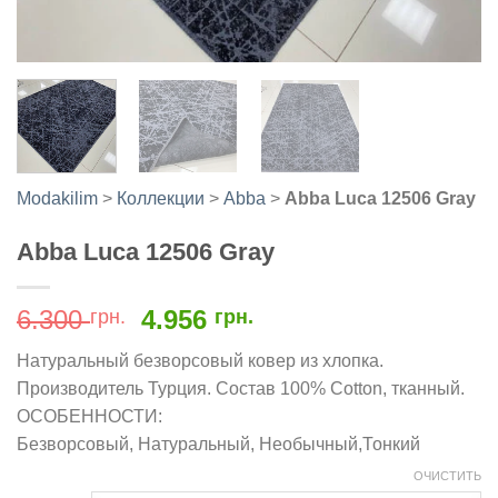
Modakilim
>
Коллекции
>
Abba
>
Abba Luca 12506 Gray
Abba Luca 12506 Gray
Первоначальная
Текущая
6.300
4.956
грн.
грн.
цена
цена:
Натуральный безворсовый ковер из хлопка.
составляла
4.956
Производитель Турция. Состав 100% Cotton, тканный.
6.300
грн..
ОСОБЕННОСТИ:
грн..
Безворсовый, Натуральный, Необычный,Тонкий
ОЧИСТИТЬ