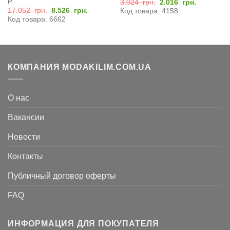
P
Первоначальная
Текущая
3.024
грн.
2.016
грн.
цена
цена:
Первоначальная
Текущая
17.052
грн.
8.526
грн.
Код товара: 4158
составляла
2.016
цена
цена:
Код товара: 6662
3.024
грн..
составляла
8.526
грн..
17.052
грн..
грн..
КОМПАНИЯ MODAKILIM.COM.UA
О нас
Вакансии
Новости
Контакты
Публичный договор оферты
FAQ
ИНФОРМАЦИЯ ДЛЯ ПОКУПАТЕЛЯ