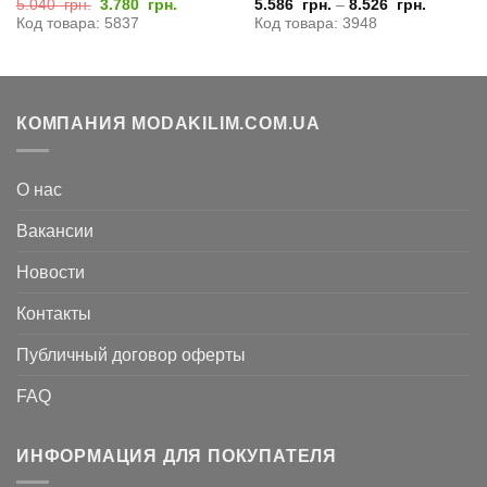
Первоначальная
Текущая
5.040
грн.
3.780
грн.
5.586
грн.
–
8.526
грн.
цена
цена:
Код товара: 5837
Код товара: 3948
составляла
3.780
5.040
грн..
грн..
КОМПАНИЯ MODAKILIM.COM.UA
О нас
Вакансии
Новости
Контакты
Публичный договор оферты
FAQ
ИНФОРМАЦИЯ ДЛЯ ПОКУПАТЕЛЯ