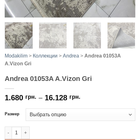
Modakilim
>
Коллекции
>
Andrea
>
Andrea 01053A
A.Vizon Gri
Andrea 01053A A.Vizon Gri
1.680
–
16.128
грн.
грн.
Размер
Количество товара Andrea 01053A A.Vizon Gri