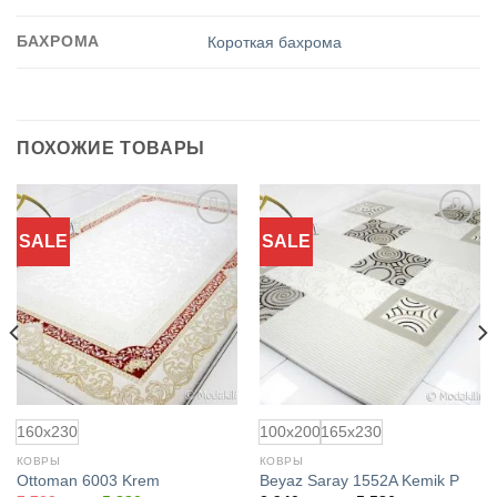
БАХРОМА
Короткая бахрома
ПОХОЖИЕ ТОВАРЫ
SALE
SALE
Добавить
Добавить
в
в
избранное
избранное
160x230
100x200
165x230
КОВРЫ
КОВРЫ
Ottoman 6003 Krem
Beyaz Saray 1552A Kemik P