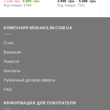
Первоначальная
Текущая
7.728
грн.
5.880
грн.
2.940
грн.
–
5.586
грн.
цена
цена:
Код товара: 5784
Код товара: 7311
составляла
5.880
7.728
грн..
грн..
КОМПАНИЯ MODAKILIM.COM.UA
О нас
Вакансии
Новости
Контакты
Публичный договор оферты
FAQ
ИНФОРМАЦИЯ ДЛЯ ПОКУПАТЕЛЯ