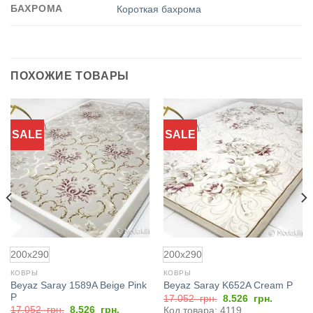
БАХРОМА
Короткая бахрома
ПОХОЖИЕ ТОВАРЫ
SALE
SALE
Добавить
Добавить
в
в
избранное
избранное
200x290
200x290
КОВРЫ
КОВРЫ
Beyaz Saray 1589A Beige Pink
Beyaz Saray K652A Cream P
P
я
Первоначальная
Текущая
17.052
грн.
8.526
грн.
цена
цена:
Первоначальная
Текущая
17.052
грн.
8.526
грн.
Код товара: 4119