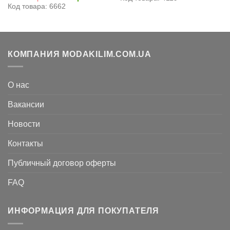
составляла
8.526
цена
цена:
Код товара: 6662
17.052
грн..
составляла
8.526
грн..
17.052
грн..
грн..
КОМПАНИЯ MODAKILIM.COM.UA
О нас
Вакансии
Новости
Контакты
Публичный договор оферты
FAQ
ИНФОРМАЦИЯ ДЛЯ ПОКУПАТЕЛЯ