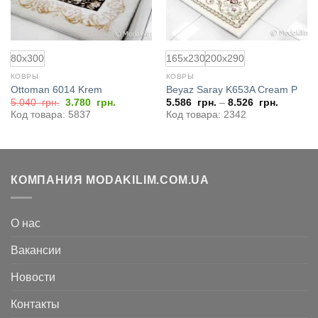
80x300
165x230
200x290
КОВРЫ
КОВРЫ
Ottoman 6014 Krem
Beyaz Saray K653A Cream P
ая
Первоначальная
Текущая
5.040
грн.
3.780
грн.
5.586
грн.
–
8.526
грн.
цена
цена:
Код товара: 5837
Код товара: 2342
4
составляла
3.780
5.040
грн..
грн..
КОМПАНИЯ MODAKILIM.COM.UA
О нас
Вакансии
Новости
Контакты