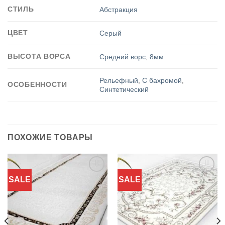
СТИЛЬ
Абстракция
ЦВЕТ
Серый
ВЫСОТА ВОРСА
Средний ворс
,
8мм
Рельефный
,
С бахромой
,
ОСОБЕННОСТИ
Синтетический
ПОХОЖИЕ ТОВАРЫ
SALE
SALE
Добавить
Добавить
в
в
избранное
избранное