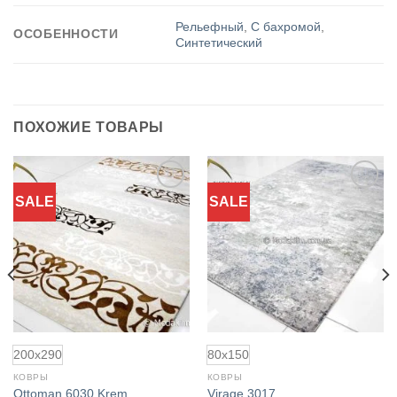
Рельефный
,
С бахромой
,
ОСОБЕННОСТИ
Синтетический
ПОХОЖИЕ ТОВАРЫ
SALE
SALE
Добавить
Добавить
в
в
избранное
избранное
200x290
80x150
КОВРЫ
КОВРЫ
Ottoman 6030 Krem
Virage 3017