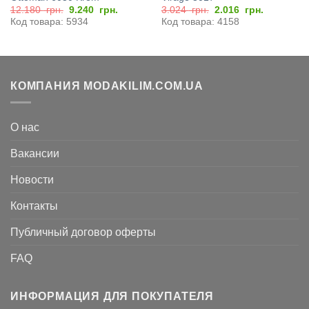
Первоначальная
Текущая
Первоначальная
Текущая
12.180
грн.
9.240
грн.
3.024
грн.
2.016
грн.
цена
цена:
цена
цена:
Код товара: 5934
Код товара: 4158
составляла
9.240
составляла
2.016
12.180
грн..
3.024
грн..
грн..
грн..
КОМПАНИЯ MODAKILIM.COM.UA
О нас
Вакансии
Новости
Контакты
Публичный договор оферты
FAQ
ИНФОРМАЦИЯ ДЛЯ ПОКУПАТЕЛЯ