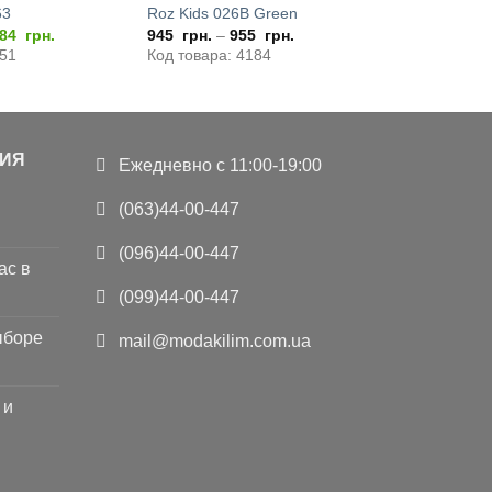
63
Roz Kids 026B Green
рвоначальная
Текущая
184
грн.
945
грн.
–
955
грн.
на
цена:
351
Код товара: 4184
ставляла
2.184
835
грн..
..
ИЯ
Ежедневно с 11:00-19:00
(063)44-00-447
(096)44-00-447
ас в
(099)44-00-447
ыборе
mail@modakilim.com.ua
 и