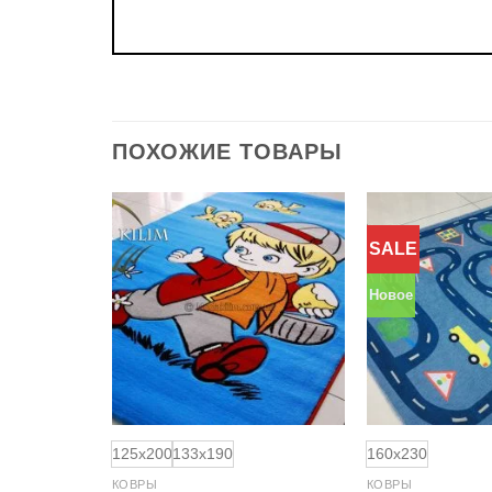
ПОХОЖИЕ ТОВАРЫ
SALE
Добавить
Добавить
в
в
избранное
избранное
Новое
125x200
133x190
160x230
КОВРЫ
КОВРЫ