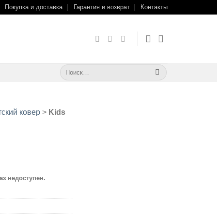
Покупка и доставка
Гарантия и возврат
Контакты
Искать:
тский ковер
>
Kids
аз недоступен.