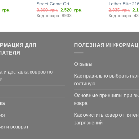
Street Game Gri
Lether Elite 21
оначальная
Текущая
Первоначальная
Текущая
Пе
0
грн.
3.360
грн.
2.520
грн.
2.835
грн.
2.
цена:
цена
цена:
це
Код товара: 8933
Код товара: 4
вляла
3.570
составляла
2.520
со
0
грн..
3.360
грн..
2.
грн..
грн
РМАЦИЯ ДЛЯ
ПОЛЕЗНАЯ ИНФОРМАЦ
ПАТЕЛЯ
Отзывы
а и доставка ковров по
Как правильно выбрать пал
е
гостиную
а
Основные принципы при в
ка
ковра
ия
Как очистить ковер от пятен
загрязнений
ия и возврат