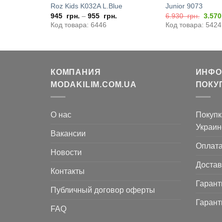
e
Roz Kids K032A L.Blue
Junior 9073
Перв
.
945
грн.
–
955
грн.
6.930
грн.
3.57
цена
Код товара: 6446
Код товара: 5424
соста
6.93
грн..
КОМПАНИЯ
ИНФО
MODAKILIM.COM.UA
ПОКУ
О нас
Покупк
Украин
Вакансии
Оплат
Новости
Достав
Контакты
Гарант
Публичный договор оферты
Гарант
FAQ