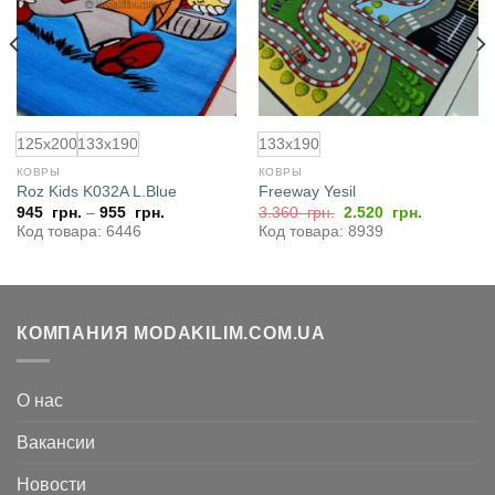
125x200
133x190
133x190
КОВРЫ
КОВРЫ
Roz Kids K032A L.Blue
Freeway Yesil
Первоначальная
Текущая
945
грн.
–
955
грн.
3.360
грн.
2.520
грн.
цена
цена:
Код товара: 6446
Код товара: 8939
составляла
2.520
3.360
грн..
грн..
КОМПАНИЯ MODAKILIM.COM.UA
О нас
Вакансии
Новости