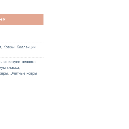
te 2113
НУ
я
,
Ковры
,
Коллекции
,
ы из искусственного
иум класса
,
овры
,
Элитные ковры