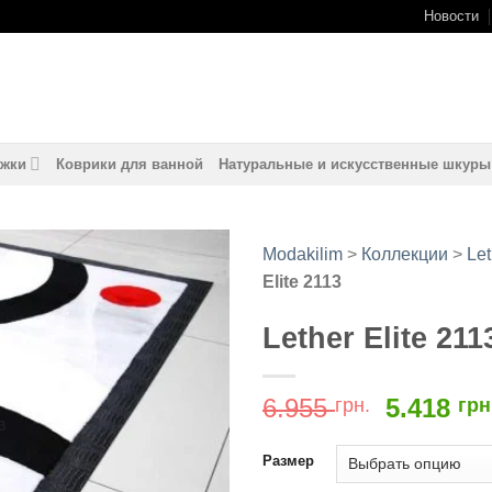
Новости
жки
Коврики для ванной
Натуральные и искусственные шкуры
Modakilim
>
Коллекции
>
Let
Elite 2113
Добавить
в
Lether Elite 211
избранное
Первон
6.955
5.418
грн.
грн
цена
составл
Размер
6.955