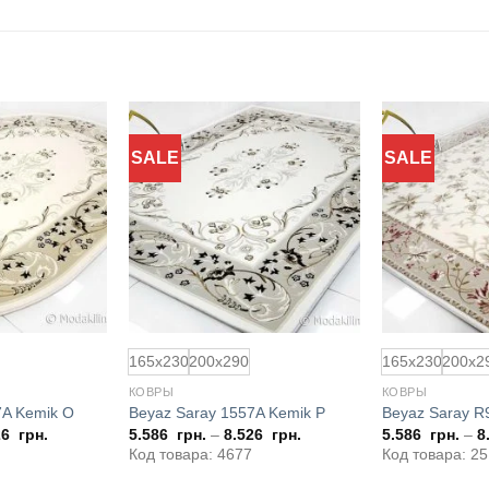
SALE
SALE
Добавить
Добавить
в
в
избранное
избранное
165x230
200x290
165x230
200x2
КОВРЫ
КОВРЫ
7A Kemik O
Beyaz Saray 1557A Kemik P
Beyaz Saray R
26
грн.
5.586
грн.
–
8.526
грн.
5.586
грн.
–
8
Код товара: 4677
Код товара: 2