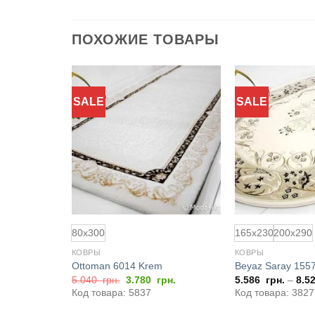
ПОХОЖИЕ ТОВАРЫ
SALE
SALE
Добавить
Добавить
в
в
избранное
избранное
80x300
165x230
200x290
КОВРЫ
КОВРЫ
Ottoman 6014 Krem
Beyaz Saray 155
Первоначальная
Текущая
грн.
5.040
грн.
3.780
грн.
5.586
грн.
–
8.5
цена
цена:
Код товара: 5837
Код товара: 3827
составляла
3.780
5.040
грн..