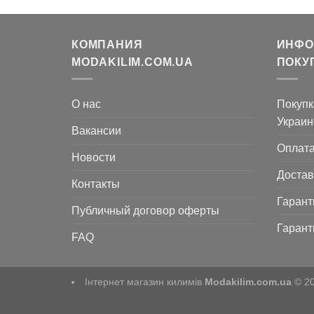
грн..
КОМПАНИЯ
ИНФО
MODAKILIM.COM.UA
ПОКУ
О нас
Покупк
Украин
Вакансии
Оплат
Новости
Достав
Контакты
Гарант
Публичный договор оферты
Гарант
FAQ
Інтернет магазин килимів
Modakilim.com.ua
© 2