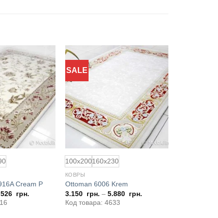
SALE
Добавить
Добавить
в
в
избранное
избранное
90
100x200
160x230
КОВРЫ
916A Cream P
Ottoman 6006 Krem
.526
грн.
3.150
грн.
–
5.880
грн.
516
Код товара: 4633