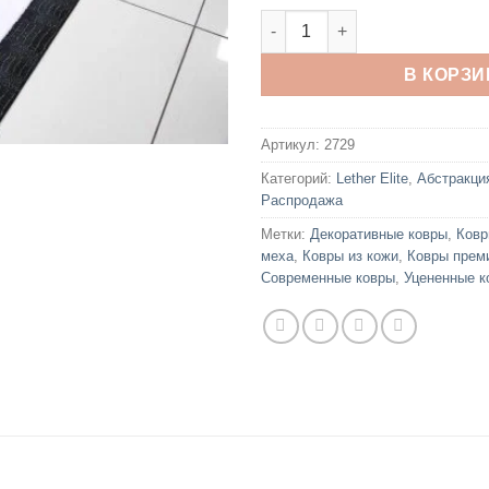
грн..
Количество товара Lether Eli
В КОРЗИ
Артикул:
2729
Категорий:
Lether Elite
,
Абстракци
Распродажа
Метки:
Декоративные ковры
,
Ковр
меха
,
Ковры из кожи
,
Ковры прем
Современные ковры
,
Уцененные к