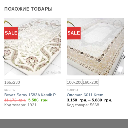
ПОХОЖИЕ ТОВАРЫ
SALE
SALE
Добавить
Добавить
в
в
избранное
избранное
165x230
100x200
160x230
КОВРЫ
КОВРЫ
Beyaz Saray 1583A Kemik P
Ottoman 6011 Krem
я
Первоначальная
Текущая
11.172
грн.
5.586
грн.
3.150
грн.
–
5.880
грн.
цена
цена:
Код товара: 1921
Код товара: 5668
составляла
5.586
11.172
грн..
грн..