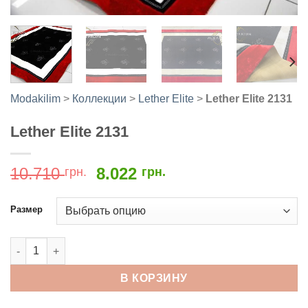
Modakilim
>
Коллекции
>
Lether Elite
>
Lether Elite 2131
Lether Elite 2131
Первоначальная
Текущая
10.710
8.022
грн.
грн.
цена
цена:
составляла
8.022
Размер
10.710
грн..
грн..
Количество товара Lether Elite 2131
В КОРЗИНУ