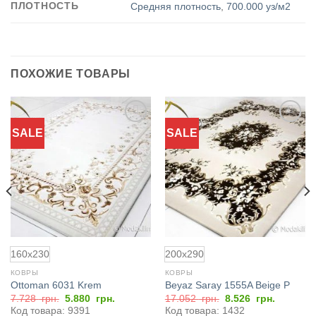
ПЛОТНОСТЬ
Средняя плотность
,
700.000 уз/м2
ПОХОЖИЕ ТОВАРЫ
SALE
SALE
Добавить
Добавить
в
в
избранное
избранное
160x230
200x290
КОВРЫ
КОВРЫ
Ottoman 6031 Krem
Beyaz Saray 1555A Beige P
Первоначальная
Текущая
Первоначальная
Текущая
7.728
грн.
5.880
грн.
17.052
грн.
8.526
грн.
цена
цена:
цена
цена:
Код товара: 9391
Код товара: 1432