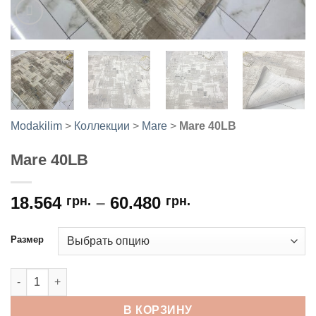
Modakilim
>
Коллекции
>
Mare
>
Mare 40LB
Mare 40LB
18.564
–
60.480
грн.
грн.
Размер
Количество товара Mare 40LB
В КОРЗИНУ