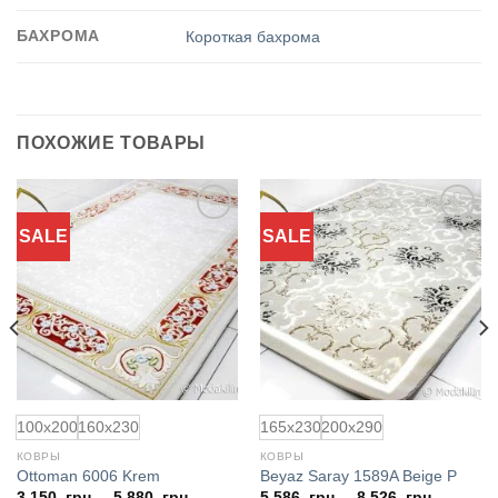
БАХРОМА
Короткая бахрома
ПОХОЖИЕ ТОВАРЫ
SALE
SALE
Добавить
Добавить
в
в
избранное
избранное
100x200
160x230
165x230
200x290
КОВРЫ
КОВРЫ
Ottoman 6006 Krem
Beyaz Saray 1589A Beige P
3.150
грн.
–
5.880
грн.
5.586
грн.
–
8.526
грн.