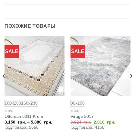
ПОХОЖИЕ ТОВАРЫ
SALE
SALE
Добавить
Добавить
в
в
избранное
избранное
100x200
160x230
80x150
КОВРЫ
КОВРЫ
Ottoman 6011 Krem
Virage 3017
я
Первоначальная
Текущая
3.150
грн.
–
5.880
грн.
3.024
грн.
2.016
грн.
цена
цена:
Код товара: 5668
Код товара: 4158
составляла
2.016
3.024
грн..