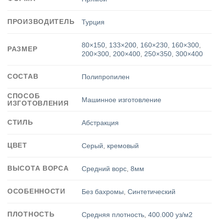
ПРОИЗВОДИТЕЛЬ
Турция
80×150
,
133×200
,
160×230
,
160×300
,
РАЗМЕР
200×300
,
200×400
,
250×350
,
300×400
СОСТАВ
Полипропилен
СПОСОБ
Машинное изготовление
ИЗГОТОВЛЕНИЯ
СТИЛЬ
Абстракция
ЦВЕТ
Серый
,
кремовый
ВЫСОТА ВОРСА
Средний ворс
,
8мм
ОСОБЕННОСТИ
Без бахромы
,
Синтетический
ПЛОТНОСТЬ
Средняя плотность
,
400.000 уз/м2