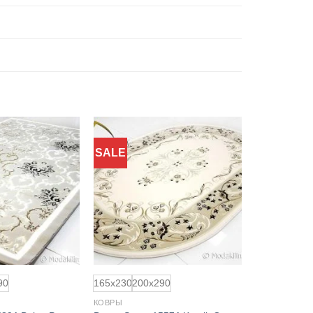
SALE
90
165x230
200x290
КОВРЫ