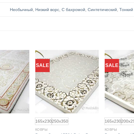
Необычный
,
Низкий ворс
,
С бахромой
,
Синтетический
,
Тонкий
SALE
SALE
165x230
250x350
165x230
200x2
КОВРЫ
КОВРЫ