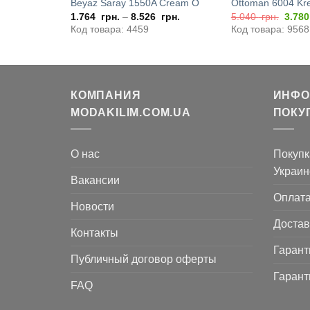
Beige P
Beyaz Saray 1550A Cream O
Ottoman 6004 Kr
начальная
Текущая
Перв
грн.
1.764
грн.
–
8.526
грн.
5.040
грн.
3.78
цена:
цена
Код товара: 4459
Код товара: 9568
ляла
8.526
соста
2
грн..
5.04
грн..
КОМПАНИЯ
ИНФО
MODAKILIM.COM.UA
ПОКУ
О нас
Покупк
Украин
Вакансии
Оплат
Новости
Достав
Контакты
Гарант
Публичный договор оферты
Гарант
FAQ