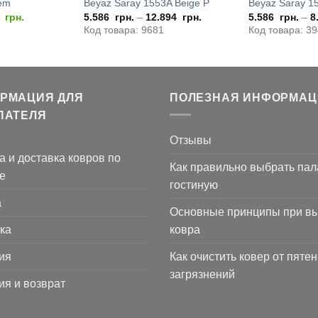
em
Beyaz Saray 1553A Beige P
Beyaz Saray 1
оначальная
Текущая
0
грн.
5.586
грн.
–
12.894
грн.
5.586
грн.
–
8
цена:
Код товара: 9681
Код товара: 3
вляла
3.780
0
грн..
РМАЦИЯ ДЛЯ
ПОЛЕЗНАЯ ИНФОРМАЦ
ПАТЕЛЯ
Отзывы
а и доставка ковров по
Как правильно выбрать пал
е
гостиную
а
Основные принципы при в
ка
ковра
ия
Как очистить ковер от пятен
загрязнений
ия и возврат