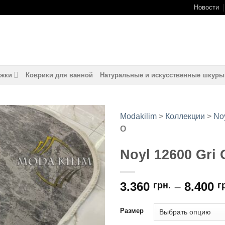
Новости
жки
Коврики для ванной
Натуральные и искусственные шкуры
Modakilim
>
Коллекции
>
No
O
Noyl 12600 Gri 
3.360
–
8.400
грн.
г
Размер