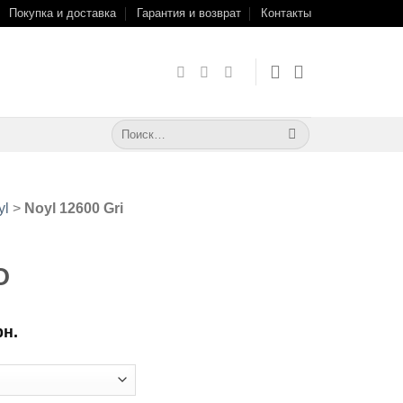
Покупка и доставка
Гарантия и возврат
Контакты
Искать:
yl
>
Noyl 12600 Gri
O
рн.