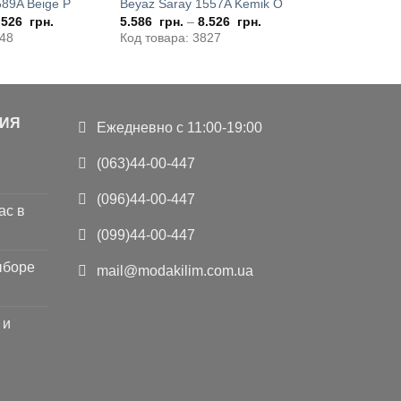
589A Beige P
Beyaz Saray 1557A Kemik O
.526
грн.
5.586
грн.
–
8.526
грн.
948
Код товара: 3827
ИЯ
Ежедневно с 11:00-19:00
(063)44-00-447
(096)44-00-447
ас в
(099)44-00-447
ыборе
mail@modakilim.com.ua
 и