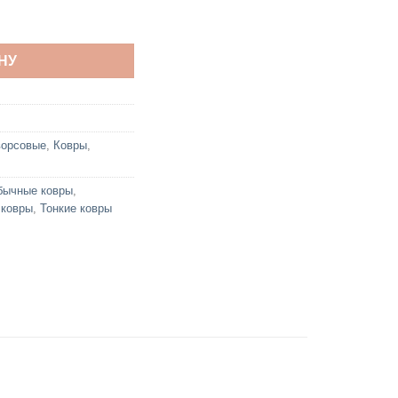
0 Gri O
НУ
ворсовые
,
Ковры
,
бычные ковры
,
 ковры
,
Тонкие ковры