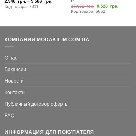
P
2.940
грн.
–
5.586
грн.
Первоначальная
Текущая
17.052
грн.
8.526
грн.
Код товара: 7311
цена
цена:
Код товара: 6662
составляла
8.526
17.052
грн..
грн..
КОМПАНИЯ MODAKILIM.COM.UA
О нас
Вакансии
Новости
Контакты
Публичный договор оферты
FAQ
ИНФОРМАЦИЯ ДЛЯ ПОКУПАТЕЛЯ