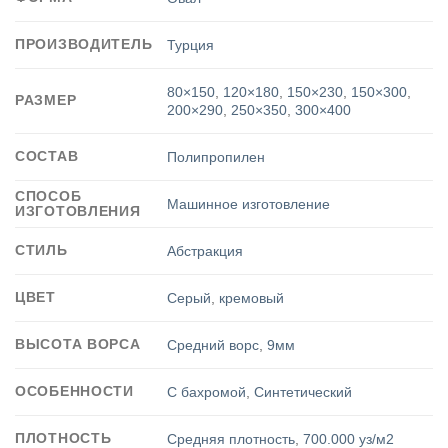
ПРОИЗВОДИТЕЛЬ
Турция
80×150
,
120×180
,
150×230
,
150×300
,
РАЗМЕР
200×290
,
250×350
,
300×400
СОСТАВ
Полипропилен
СПОСОБ
Машинное изготовление
ИЗГОТОВЛЕНИЯ
СТИЛЬ
Абстракция
ЦВЕТ
Серый
,
кремовый
ВЫСОТА ВОРСА
Средний ворс
,
9мм
ОСОБЕННОСТИ
С бахромой
,
Синтетический
ПЛОТНОСТЬ
Средняя плотность
,
700.000 уз/м2