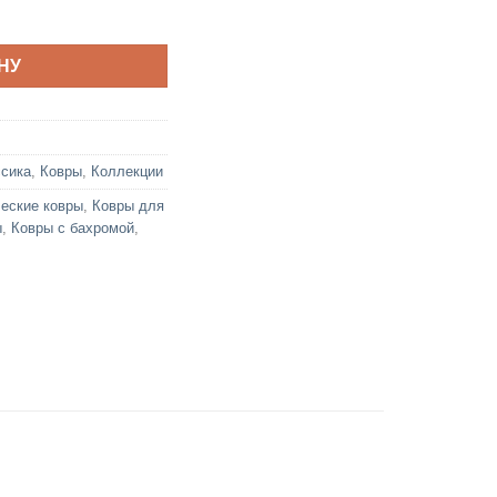
1MS
НУ
ссика
,
Ковры
,
Коллекции
еские ковры
,
Ковры для
ы
,
Ковры с бахромой
,