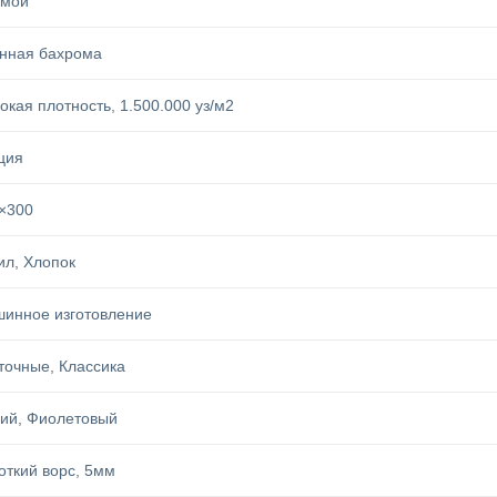
ямой
нная бахрома
окая плотность
,
1.500.000 уз/м2
ция
×300
ил
,
Хлопок
инное изготовление
точные
,
Классика
ий
,
Фиолетовый
откий ворс
,
5мм