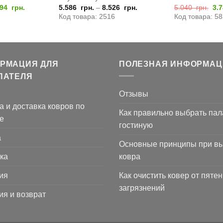
воначальная
Текущая
Пе
894
грн.
5.586
грн.
–
8.526
грн.
5.040
грн.
3.
а
цена:
це
Код товара: 2516
Код товара: 5
тавляла
12.894
со
788
грн..
5.
грн
РМАЦИЯ ДЛЯ
ПОЛЕЗНАЯ ИНФОРМАЦ
ПАТЕЛЯ
Отзывы
а и доставка ковров по
Как правильно выбрать пал
е
гостиную
а
Основные принципы при в
ка
ковра
ия
Как очистить ковер от пятен
загрязнений
ия и возврат