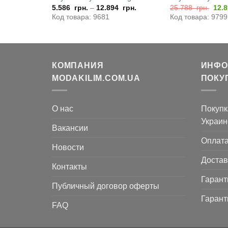
ачальная
Текущая
Пер
рн.
5.586
грн.
–
12.894
грн.
25.788
грн.
12.
цена:
цен
Код товара: 9681
Код товара: 9799
яла
5.880
сос
грн..
25.
грн..
КОМПАНИЯ
ИНФО
MODAKILIM.COM.UA
ПОКУ
О нас
Покупк
Украин
Вакансии
Оплат
Новости
Достав
Контакты
Гарант
Публичный договор оферты
Гарант
FAQ