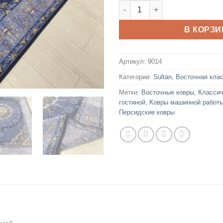
Количество товара Remus 8
В КОРЗИ
Артикул:
9014
Категории:
Sultan
,
Восточная кла
Метки:
Восточные ковры
,
Классич
гостиной
,
Ковры машинной работ
Персидские ковры