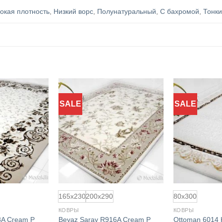
окая плотность
,
Низкий ворс
,
Полунатуральный
,
С бахромой
,
Тонк
SALE
SALE
Добавить
Добавить
в
в
избранное
избранное
165x230
200x290
80x300
КОВРЫ
КОВРЫ
8A Cream P
Beyaz Saray R916A Cream P
Ottoman 6014