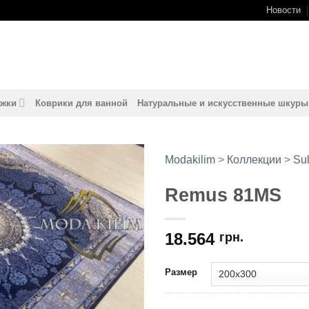
Новости
жки
Коврики для ванной
Натуральные и искусственные шкуры
Modakilim
>
Коллекции
>
Sul
Remus 81MS
Добавить
в
избранное
18.564
грн.
Размер