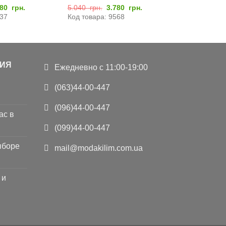
рвоначальная
Текущая
Первоначальная
Текущая
780
грн.
5.040
грн.
3.780
грн.
на
цена:
цена
цена:
837
Код товара: 9568
ставляла
3.780
составляла
3.780
040
грн..
5.040
грн..
..
грн..
ИЯ
Ежедневно с 11:00-19:00
(063)44-00-447
(096)44-00-447
ас в
(099)44-00-447
ыборе
mail@modakilim.com.ua
 и