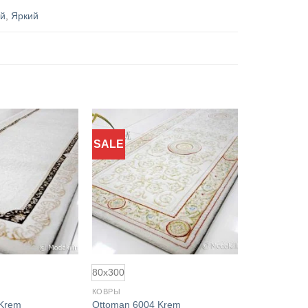
ий
,
Яркий
SALE
Добавить
Добавить
в
в
избранное
избранное
80x300
КОВРЫ
 Krem
Ottoman 6004 Krem