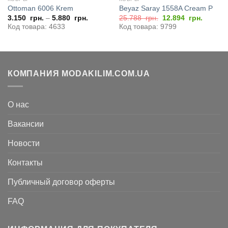
Ottoman 6006 Krem
Beyaz Saray 1558A Cream P
я
Первоначальная
Текуща
3.150
грн.
–
5.880
грн.
25.788
грн.
12.894
грн.
цена
цена:
Код товара: 4633
Код товара: 9799
составляла
12.894
25.788
грн..
грн..
КОМПАНИЯ MODAKILIM.COM.UA
О нас
Вакансии
Новости
Контакты
Публичный договор оферты
FAQ