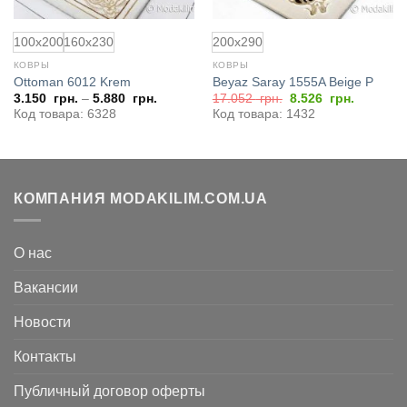
100x200
160x230
200x290
КОВРЫ
КОВРЫ
Ottoman 6012 Krem
Beyaz Saray 1555A Beige P
Первоначальная
Текущая
3.150
грн.
–
5.880
грн.
17.052
грн.
8.526
грн.
цена
цена:
Код товара: 6328
Код товара: 1432
составляла
8.526
17.052
грн..
грн..
КОМПАНИЯ MODAKILIM.COM.UA
О нас
Вакансии
Новости
Контакты
Публичный договор оферты