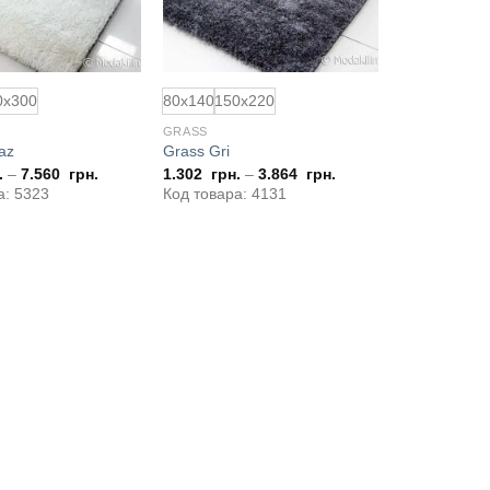
0x300
80x140
150x220
GRASS
az
Grass Gri
.
–
7.560
грн.
1.302
грн.
–
3.864
грн.
а: 5323
Код товара: 4131