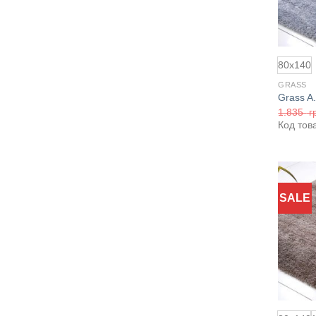
80x140
GRASS
Grass A.
1.835
г
Код тов
SALE