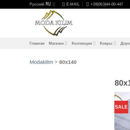
Skip
Русский
E-MAIL
+38(063)44-00-447
to
content
Главная
Магазин
Коллекции
Ковры
Доро
Modakilim
>
80x140
80x
SALE