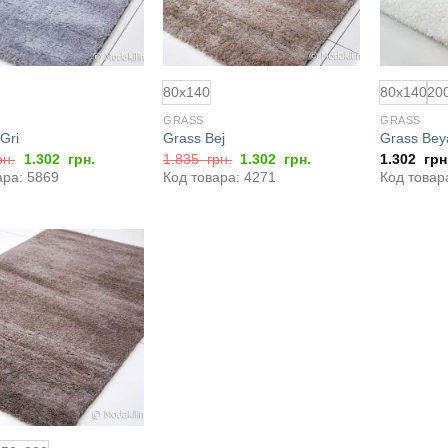
80x140
80x140
20
GRASS
GRASS
Gri
Grass Bej
Grass Bey
Первоначальная
Текущая
Первоначальная
Текущая
рн.
1.302
грн.
1.835
грн.
1.302
грн.
1.302
грн
цена
цена:
цена
цена:
ара: 5869
Код товара: 4271
Код товар
составляла
1.302
составляла
1.302
1.835
грн..
1.835
грн..
грн..
грн..