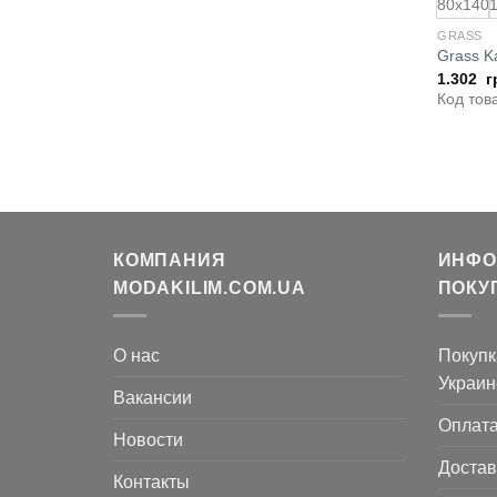
80x140
GRASS
Grass K
1.302
г
Код тов
КОМПАНИЯ
ИНФО
MODAKILIM.COM.UA
ПОКУ
О нас
Покупк
Украин
Вакансии
Оплат
Новости
Достав
Контакты