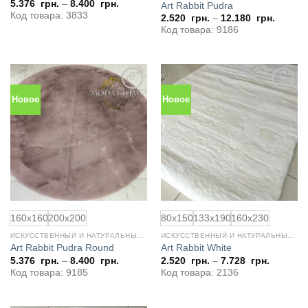
5.376
грн.
–
8.400
грн.
Art Rabbit Pudra
Код товара: 3833
2.520
грн.
–
12.180
грн.
Код товара: 9186
Новое
Новое
Добавить
Добавить
в
в
избранное
избранное
160x160
200x200
80x150
133x190
160x230
ИСКУССТВЕННЫЙ И НАТУРАЛЬНЫЙ МЕХ
ИСКУССТВЕННЫЙ И НАТУРАЛЬНЫЙ МЕХ
Art Rabbit Pudra Round
Art Rabbit White
5.376
грн.
–
8.400
грн.
2.520
грн.
–
7.728
грн.
Код товара: 9185
Код товара: 2136