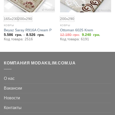
165x230
200x290
200x290
КОВРЫ
КОВРЫ
Beyaz Saray R916A Cream P
Ottoman 6025 Krem
ая
Первоначальная
Текущая
5.586
грн.
–
8.526
грн.
12.180
грн.
9.240
грн.
цена
цена:
Код товара: 2516
Код товара: 6191
4
составляла
9.240
12.180
грн..
грн..
КОМПАНИЯ MODAKILIM.COM.UA
О нас
Вакансии
Новости
Контакты