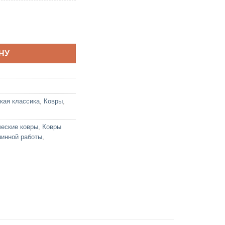
льная
кущая
на:
а
526
ay 1589A Beige P
..
НУ
кая классика
,
Ковры
,
еские ковры
,
Ковры
инной работы
,