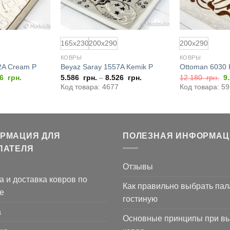
165x230
200x290
200x290
КОВРЫ
КОВРЫ
2A Cream P
Beyaz Saray 1557A Kemik P
Ottoman 6030
воначальная
Текущая
П
26
грн.
5.586
грн.
–
8.526
грн.
12.180
грн.
9
а
цена:
ц
Код товара: 4677
Код товара: 5
тавляла
8.526
с
052
грн..
1
гр
РМАЦИЯ ДЛЯ
ПОЛЕЗНАЯ ИНФОРМАЦ
ПАТЕЛЯ
Отзывы
а и доставка ковров по
Как правильно выбрать пал
е
гостиную
а
Основные принципы при в