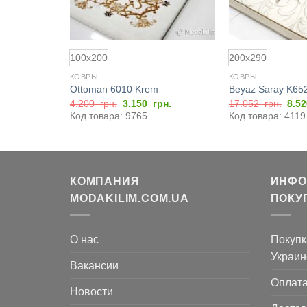
100x200
200x290
КОВРЫ
КОВРЫ
Kemik P
Ottoman 6010 Krem
Beyaz Saray K65
Первоначальная
Текущая
Пер
грн.
4.200
грн.
3.150
грн.
17.052
грн.
8.5
цена
цена:
цен
Код товара: 9765
Код товара: 4119
составляла
3.150
сос
4.200
грн..
17.
грн..
грн..
КОМПАНИЯ
ИНФО
MODAKILIM.COM.UA
ПОКУ
О нас
Покупк
Украин
Вакансии
Оплат
Новости