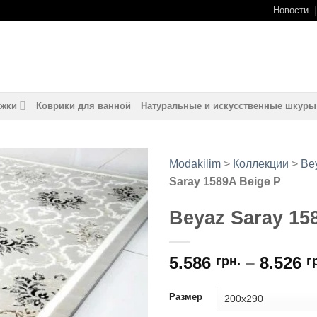
Новости
жки
Коврики для ванной
Натуральные и искусственные шкуры
Modakilim
>
Коллекции
>
Be
Saray 1589A Beige P
Добавить
в
Beyaz Saray 15
избранное
5.586
–
8.526
грн.
г
Размер