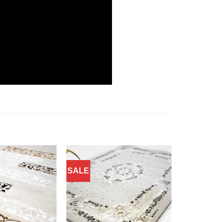
SALE
Добавить
Добавить
в
в
избранное
избранное