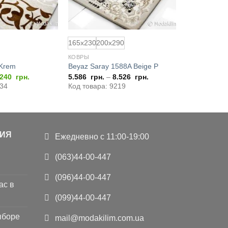
165x230
200x290
КОВРЫ
 Krem
Beyaz Saray 1588A Beige P
ервоначальная
Текущая
.240
грн.
5.586
грн.
–
8.526
грн.
ена
цена:
934
Код товара: 9219
оставляла
9.240
2.180
грн..
н..
ИЯ
Ежедневно с 11:00-19:00
(063)44-00-447
(096)44-00-447
ас в
(099)44-00-447
ыборе
mail@modakilim.com.ua