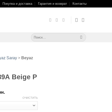
Покупка и доставка
Гарантия и возврат
Контакты
Искать:
yaz Saray
>
Beyaz
89A Beige P
рн.
ОЧИСТИТЬ