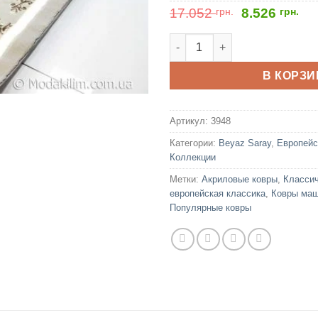
Первонача
Те
17.052
грн.
8.526
грн.
цена
це
составлял
8.
Количество товара Beyaz Sar
17.052
грн
грн..
В КОРЗИ
Артикул:
3948
Категории:
Beyaz Saray
,
Европейс
Коллекции
Метки:
Акриловые ковры
,
Классич
европейская классика
,
Ковры маш
Популярные ковры