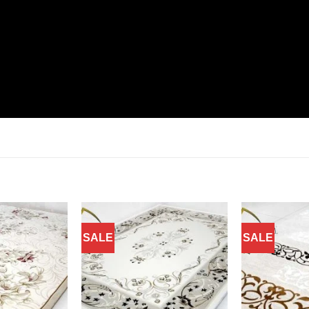
SALE
SALE
Добавить
Добавить
в
в
избранное
избранное