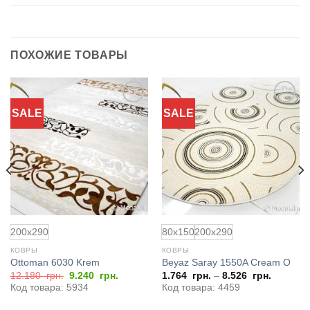
ПОХОЖИЕ ТОВАРЫ
SALE
SALE
Добавить
Добавить
в
в
избранное
избранное
200x290
80x150
200x290
КОВРЫ
КОВРЫ
Ottoman 6030 Krem
Beyaz Saray 1550A Cream O
Первоначальная
Текущая
12.180
грн.
9.240
грн.
1.764
грн.
–
8.526
грн.
цена
цена:
Код товара: 5934
Код товара: 4459
составляла
9.240
12.180
грн..