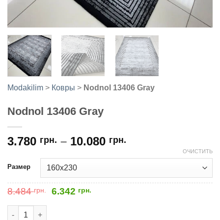
Modakilim
>
Ковры
>
Nodnol 13406 Gray
Nodnol 13406 Gray
3.780
–
10.080
грн.
грн.
ОЧИСТИТЬ
Размер
Первоначальная
Текущая
8.484
грн.
6.342
грн.
цена
цена:
составляла
6.342
Количество товара Nodnol 13406 Gray
8.484
грн..