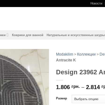
Новости
жки
Коврики для ванной
Натуральные и искусственные шкуры
Modakilim
>
Коллекции
>
De
Antracite K
Добавить
в
Design 23962 An
избранное
1.806
–
2.814
грн.
г
Размер