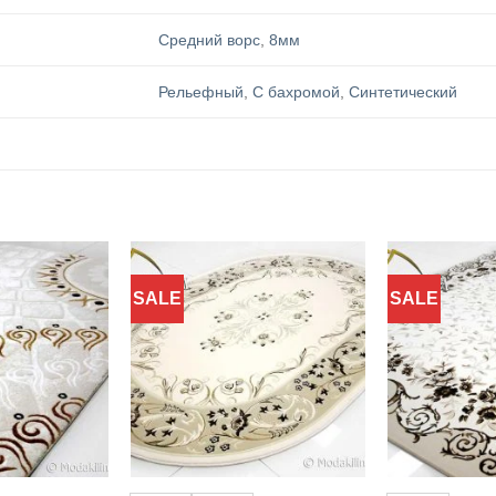
Средний ворс
,
8мм
Рельефный
,
С бахромой
,
Синтетический
SALE
SALE
Добавить
Добавить
в
в
избранное
избранное