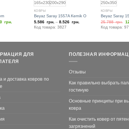
165x230
200x290
250x350
КОВРЫ
КОВРЫ
em
Beyaz Saray 1557A Kemik O
Beyaz Saray 1
воначальная
Текущая
П
40
грн.
5.586
грн.
–
8.526
грн.
25.788
грн.
1
а
цена:
ц
Код товара: 3827
Код товара: 9
тавляла
9.240
с
180
грн..
2
гр
РМАЦИЯ ДЛЯ
ПОЛЕЗНАЯ ИНФОРМАЦ
ПАТЕЛЯ
Отзывы
а и доставка ковров по
Как правильно выбрать пал
е
гостиную
а
Основные принципы при в
ка
ковра
ия
Как очистить ковер от пятен
загрязнений