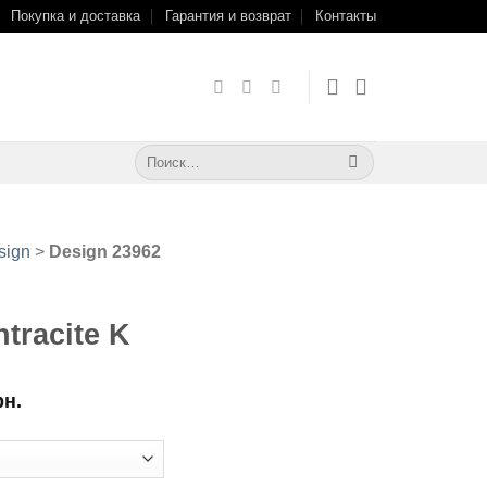
Покупка и доставка
Гарантия и возврат
Контакты
Искать:
sign
>
Design 23962
tracite K
рн.