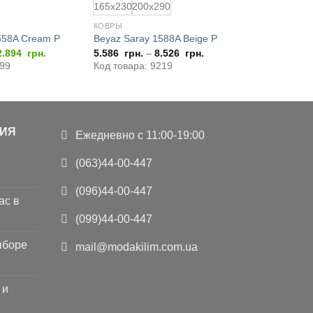
165x230
200x290
КОВРЫ
558A Cream P
Beyaz Saray 1588A Beige P
ервоначальная
Текущая
2.894
грн.
5.586
грн.
–
8.526
грн.
ена
цена:
799
Код товара: 9219
оставляла
12.894
5.788
грн..
н..
ИЯ
Ежедневно с 11:00-19:00
(063)44-00-447
(096)44-00-447
ас в
(099)44-00-447
ыборе
mail@modakilim.com.ua
 и