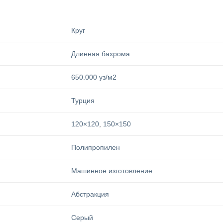
Круг
Длинная бахрома
650.000 уз/м2
Турция
120×120
,
150×150
Полипропилен
Машинное изготовление
Абстракция
Серый