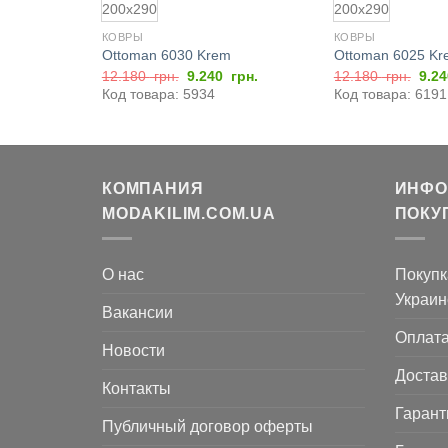
200x290
200x290
КОВРЫ
КОВРЫ
 Cream P
Ottoman 6030 Krem
Ottoman 6025 Kr
начальная
Текущая
Первоначальная
Текущая
Пер
грн.
12.180
грн.
9.240
грн.
12.180
грн.
9.2
цена:
цена
цена:
цен
Код товара: 5934
Код товара: 6191
ляла
8.526
составляла
9.240
сос
2
грн..
12.180
грн..
12.
грн..
грн..
КОМПАНИЯ
ИНФО
MODAKILIM.COM.UA
ПОКУ
О нас
Покупк
Украин
Вакансии
Оплат
Новости
Достав
Контакты
Гарант
Публичный договор оферты