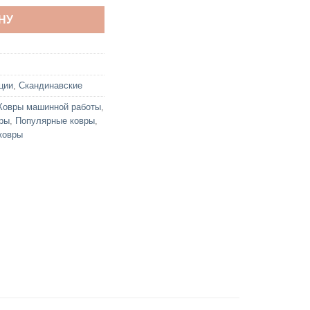
НУ
ции
,
Скандинавские
Ковры машинной работы
,
вры
,
Популярные ковры
,
ковры