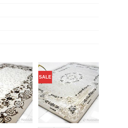
SALE
Добавить
Добавить
в
в
избранное
избранное