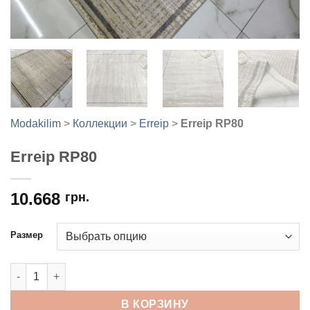
Modakilim
>
Коллекции
>
Erreip
>
Erreip RP80
Erreip RP80
10.668
грн.
Размер
Количество товара Erreip RP80
В КОРЗИНУ