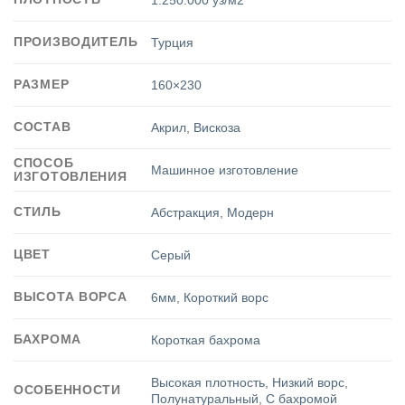
ПРОИЗВОДИТЕЛЬ
Турция
РАЗМЕР
160×230
СОСТАВ
Акрил
,
Вискоза
СПОСОБ
Машинное изготовление
ИЗГОТОВЛЕНИЯ
СТИЛЬ
Абстракция
,
Модерн
ЦВЕТ
Серый
ВЫСОТА ВОРСА
6мм
,
Короткий ворс
БАХРОМА
Короткая бахрома
Высокая плотность
,
Низкий ворс
,
ОСОБЕННОСТИ
Полунатуральный
,
С бахромой