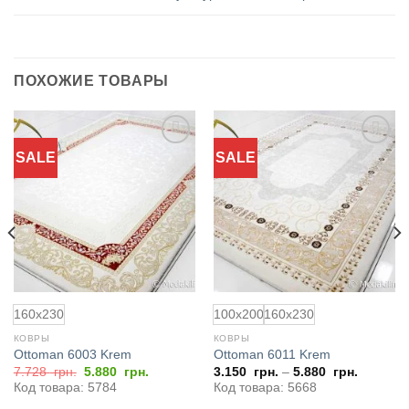
ПОХОЖИЕ ТОВАРЫ
SALE
SALE
Добавить
Добавить
в
в
избранное
избранное
160x230
100x200
160x230
КОВРЫ
КОВРЫ
Ottoman 6003 Krem
Ottoman 6011 Krem
Первоначальная
Текущая
7.728
грн.
5.880
грн.
3.150
грн.
–
5.880
грн.
цена
цена:
Код товара: 5784
Код товара: 5668
составляла
5.880
7.728
грн..