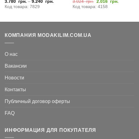
Первоначальная
Текущая
3.780
грн.
–
9.240
грн.
3.024
грн.
2.016
грн.
цена
цена:
Код товара: 7829
Код товара: 4158
составляла
2.016
3.024
грн..
грн..
КОМПАНИЯ MODAKILIM.COM.UA
О нас
Вакансии
Новости
Контакты
Публичный договор оферты
FAQ
ИНФОРМАЦИЯ ДЛЯ ПОКУПАТЕЛЯ