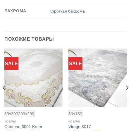
БАХРОМА
Короткая бахрома
ПОХОЖИЕ ТОВАРЫ
SALE
SALE
Добавить
Добавить
в
в
избранное
избранное
80x300
200x290
80x150
КОВРЫ
КОВРЫ
Ottoman 6001 Krem
Virage 3017