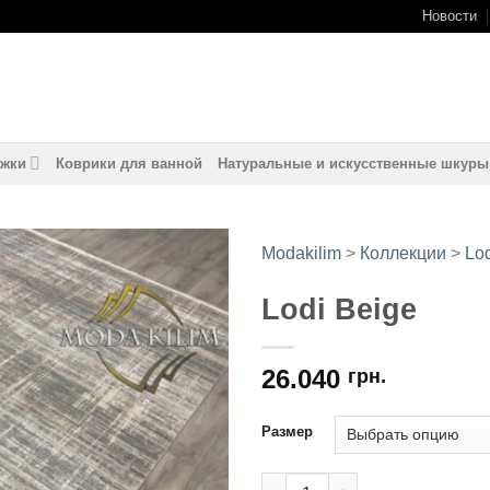
Новости
жки
Коврики для ванной
Натуральные и искусственные шкуры
Modakilim
>
Коллекции
>
Lo
Lodi Beige
Добавить
в
избранное
26.040
грн.
Размер
Количество товара Lodi Beig