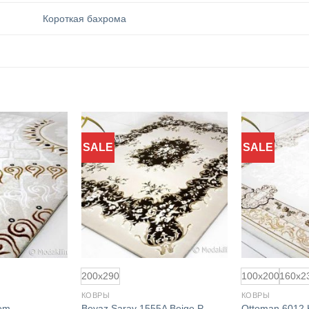
Короткая бахрома
SALE
SALE
Добавить
Добавить
в
в
избранное
избранное
200x290
100x200
160x2
КОВРЫ
КОВРЫ
em
Beyaz Saray 1555A Beige P
Ottoman 6012