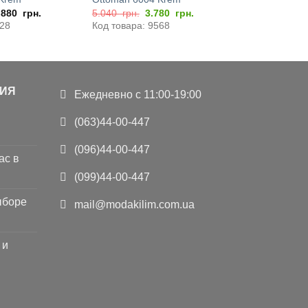
Первоначальная
Текущая
.880
грн.
5.040
грн.
3.780
грн.
цена
цена:
328
Код товара: 9568
составляла
3.780
5.040
грн..
грн..
ИЯ
Ежедневно с 11:00-19:00
(063)44-00-447
(096)44-00-447
ас в
(099)44-00-447
ыборе
mail@modakilim.com.ua
 и