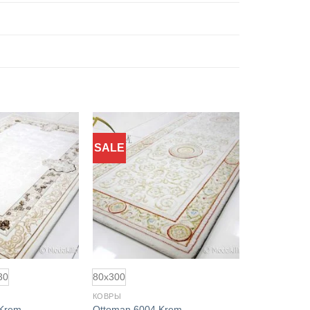
SALE
Добавить
Добавить
в
в
избранное
избранное
30
80x300
КОВРЫ
 Krem
Ottoman 6004 Krem