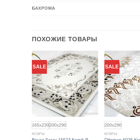
БАХРОМА
ПОХОЖИЕ ТОВАРЫ
SALE
SALE
Добавить
Добавить
в
в
избранное
избранное
165x230
200x290
200x290
КОВРЫ
КОВРЫ
Beyaz Saray 1557A Kemik P
Ottoman 6025 Kr