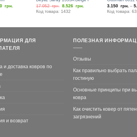
воначальная
Текущая
Первоначальная
Текущая
40
грн.
17.052
грн.
8.526
грн.
3.150
грн.
–
5
а
цена:
цена
цена:
Код товара: 1432
Код товара: 6
тавляла
9.240
составляла
8.526
180
грн..
17.052
грн..
грн..
РМАЦИЯ ДЛЯ
ПОЛЕЗНАЯ ИНФОРМАЦ
ПАТЕЛЯ
Отзывы
а и доставка ковров по
Как правильно выбрать пал
е
гостиную
а
Основные принципы при в
ка
ковра
ия
Как очистить ковер от пятен
загрязнений
ия и возврат