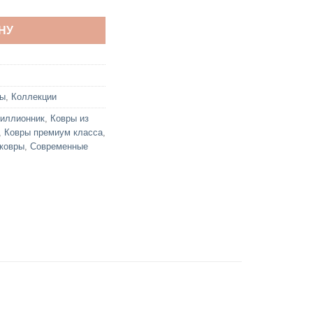
НУ
ры
,
Коллекции
миллионник
,
Ковры из
,
Ковры премиум класса
,
ковры
,
Современные