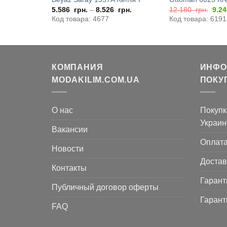
ачальная
Текущая
Пер
рн.
5.586
грн.
–
8.526
грн.
12.180
грн.
9.2
цена:
цен
Код товара: 4677
Код товара: 6191
яла
5.880
сос
грн..
12.
грн..
КОМПАНИЯ
ИНФО
MODAKILIM.COM.UA
ПОКУ
О нас
Покупк
Украин
Вакансии
Оплат
Новости
Достав
Контакты
Гарант
Публичный договор оферты
Гарант
FAQ