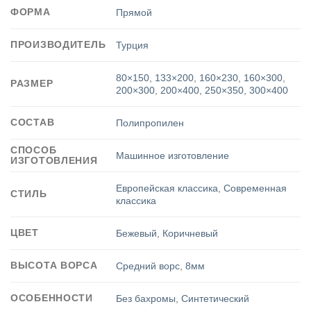
ФОРМА
Прямой
ПРОИЗВОДИТЕЛЬ
Турция
80×150
,
133×200
,
160×230
,
160×300
,
РАЗМЕР
200×300
,
200×400
,
250×350
,
300×400
СОСТАВ
Полипропилен
СПОСОБ
Машинное изготовление
ИЗГОТОВЛЕНИЯ
Европейская классика
,
Современная
СТИЛЬ
классика
ЦВЕТ
Бежевый
,
Коричневый
ВЫСОТА ВОРСА
Средний ворс
,
8мм
ОСОБЕННОСТИ
Без бахромы
,
Синтетический