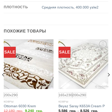
ПЛОТНОСТЬ
Средняя плотность
,
400.000 уз/м2
ПОХОЖИЕ ТОВАРЫ
SALE
SALE
Добавить
Добавить
в
в
избранное
избранное
200x290
165x230
200x290
КОВРЫ
КОВРЫ
Ottoman 6030 Krem
Beyaz Saray K653A Cream P
Первоначальная
Текущая
12.180
грн.
9.240
грн.
5.586
грн.
–
8.526
грн.