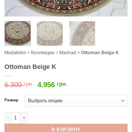
Modakilim
>
Коллекции
>
Mashad
>
Ottoman Beige K
Ottoman Beige K
Первоначальная
Текущая
6.300
4.956
грн.
грн.
цена
цена:
составляла
4.956
Размер
6.300
грн..
грн..
Количество товара Ottoman Beige K
В КОРЗИНУ