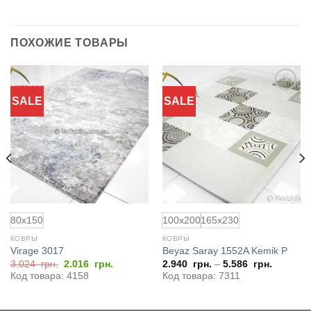
ПОХОЖИЕ ТОВАРЫ
SALE
SALE
Добавить
Добавить
в
в
избранное
избранное
80x150
100x200
165x230
КОВРЫ
КОВРЫ
Virage 3017
Beyaz Saray 1552A Kemik P
я
Первоначальная
Текущая
3.024
грн.
2.016
грн.
2.940
грн.
–
5.586
грн.
цена
цена:
Код товара: 4158
Код товара: 7311
составляла
2.016
3.024
грн..
грн..