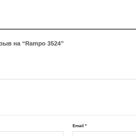
тзыв на “Rampo 3524”
Email
*