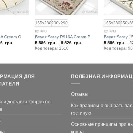
165x230
200x290
165x230
250x3
КОВРЫ
КОВРЫ
0A Cream O
Beyaz Saray R916A Cream P
Beyaz Saray 1
26
грн.
5.586
грн.
–
8.526
грн.
5.586
грн.
–
1
Код товара: 2516
Код товара: 9
РМАЦИЯ ДЛЯ
ПОЛЕЗНАЯ ИНФОРМАЦ
ПАТЕЛЯ
Отзывы
а и доставка ковров по
Как правильно выбрать пал
е
гостиную
а
Основные принципы при в
ка
ковра