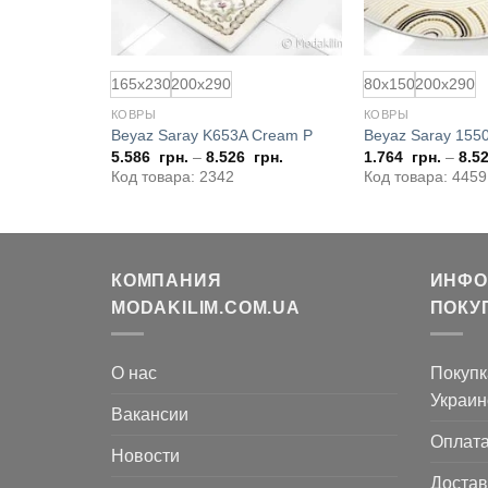
165x230
200x290
80x150
200x290
КОВРЫ
КОВРЫ
Kemik P
Beyaz Saray K653A Cream P
Beyaz Saray 155
грн.
5.586
грн.
–
8.526
грн.
1.764
грн.
–
8.5
Код товара: 2342
Код товара: 4459
КОМПАНИЯ
ИНФО
MODAKILIM.COM.UA
ПОКУ
О нас
Покупк
Украин
Вакансии
Оплат
Новости
Достав