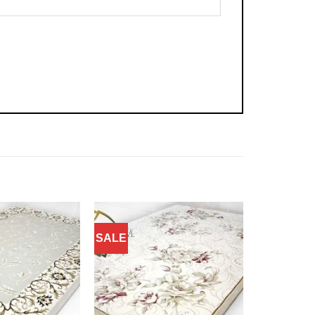
SALE
Добавить
Добавить
в
в
избранное
избранное