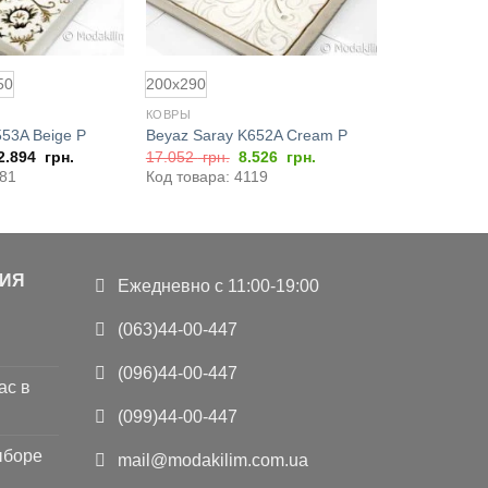
50
200x290
КОВРЫ
553A Beige P
Beyaz Saray K652A Cream P
Первоначальная
Текущая
2.894
грн.
17.052
грн.
8.526
грн.
цена
цена:
681
Код товара: 4119
составляла
8.526
17.052
грн..
грн..
ИЯ
Ежедневно с 11:00-19:00
(063)44-00-447
(096)44-00-447
ас в
(099)44-00-447
ыборе
mail@modakilim.com.ua