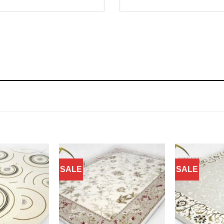
SALE
SALE
Добавить
Добавить
в
в
избранное
избранное