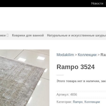
Новости
жки
Коврики для ванной
Натуральные и искусственные шкуры
Modakilim
>
Коллекции
>
Ra
Rampo 3524
Добавить
в
избранное
Этого товара нет в наличии, зак
Артикул:
4656
Категории:
Rampo
,
Коллекции