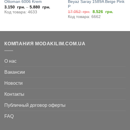
Beyaz Saray 1589A Beige Pink
Ottoman 6006 Krem
P
3.150
грн.
–
5.880
грн.
Первоначальная
Текущая
17.052
грн.
8.526
грн.
Код товара: 4633
цена
цена:
Код товара: 6662
составляла
8.526
17.052
грн..
грн..
КОМПАНИЯ MODAKILIM.COM.UA
О нас
Вакансии
Новости
Контакты
Публичный договор оферты
FAQ