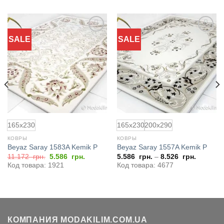
SALE
SALE
Добавить
Добавить
в
в
избранное
избранное
165x230
165x230
200x290
КОВРЫ
КОВРЫ
Beyaz Saray 1583A Kemik P
Beyaz Saray 1557A Kemik P
Первоначальная
Текущая
11.172
грн.
5.586
грн.
5.586
грн.
–
8.526
грн.
цена
цена:
Код товара: 1921
Код товара: 4677
составляла
5.586
11.172
грн..
грн..
КОМПАНИЯ MODAKILIM.COM.UA