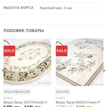
ВЫСОТА ВОРСА
Короткий ворс
,
6 мм
ПОХОЖИЕ ТОВАРЫ
SALE
SALE
Добавить
Добавить
в
в
избранное
избранное
165x230
200x290
200x290
КОВРЫ
КОВРЫ
Beyaz Saray 1557A Kemik O
Beyaz Saray K652A Cream P
ая
Первоначальная
Текущая
5.586
грн.
–
8.526
грн.
17.052
грн.
8.526
грн.