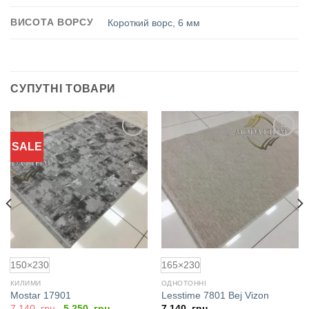
ВИСОТА ВОРСУ
Короткий ворс
,
6 мм
СУПУТНІ ТОВАРИ
SALE
Додати
Додати
до
до
обраного
обраного
150×230
165×230
КИЛИМИ
ОДНОТОННІ
Mostar 17901
Lesstime 7801 Bej Vizon
Оригінальна
Поточна
7.140
грн.
5.250
грн.
7.140
грн.