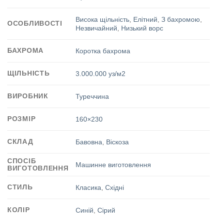
Висока щільність
,
Елітний
,
З бахромою
,
ОСОБЛИВОСТІ
Незвичайний
,
Низький ворс
БАХРОМА
Коротка бахрома
ЩІЛЬНІСТЬ
3.000.000 уз/м2
ВИРОБНИК
Туреччина
РОЗМІР
160×230
СКЛАД
Бавовна
,
Віскоза
СПОСІБ
Машинне виготовлення
ВИГОТОВЛЕННЯ
СТИЛЬ
Класика
,
Східні
КОЛІР
Синій
,
Сірий