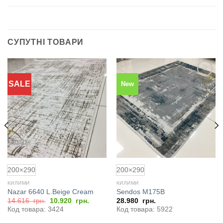
СУПУТНІ ТОВАРИ
SALE
New
Додати
Додати
до
до
обраного
обраного
200×290
200×290
КИЛИМИ
КИЛИМИ
Nazar 6640 L.Beige Cream
Sendos M175B
Оригінальна
Поточна
14.616
грн.
10.920
грн.
28.980
грн.
ціна:
ціна:
Код товара: 3424
Код товара: 5922
14.616
10.920
грн..
грн..