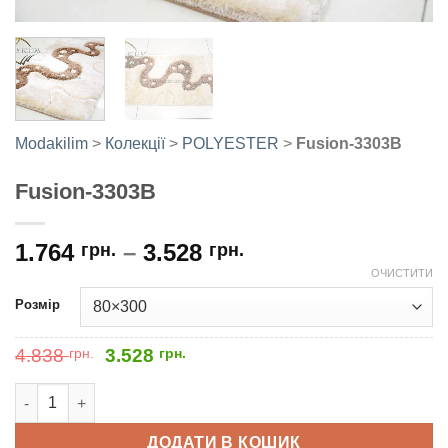
Modakilim
>
Колекції
>
POLYESTER
>
Fusion-3303B
Fusion-3303B
1.764
–
3.528
грн.
грн.
ОЧИСТИТИ
Розмір
Оригінальна
Поточна
4.838
грн.
3.528
грн.
ціна:
ціна:
4.838
3.528
Fusion-3303B кількість
грн..
грн..
ДОДАТИ В КОШИК