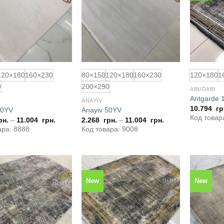
обраного
обраного
120×180
160×230
80×150
120×180
160×230
120×180
1
0
200×290
ABUDABI
Antgarde 
ANAYIV
10.794
гр
20YV
Anayiv 50YV
Код товар
рн.
–
11.004
грн.
2.268
грн.
–
11.004
грн.
ара: 8888
Код товара: 9008
New
New
Додати
Додати
до
до
обраного
обраного