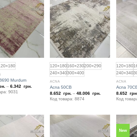
Додати
Додати
до
до
обраного
обраного
120×180
120×180
160×230
200×290
120×180
1
240×340
300×400
240×340
3
S
s 8690 Murdum
ACNA
ACNA
рн.
–
6.342
грн.
Acna 50CB
Acna 70C
ара: 9031
8.652
грн.
–
48.006
грн.
8.652
грн
Код товара: 8874
Код товар
New
Додати
Додати
до
до