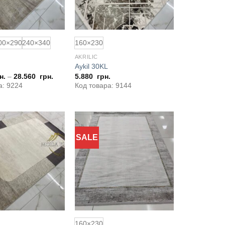
00×290
240×340
160×230
AKRILIC
Aykil 30KL
н.
–
28.560
грн.
5.880
грн.
а: 9224
Код товара: 9144
SALE
Додати
Додати
до
до
обраного
обраного
160×230