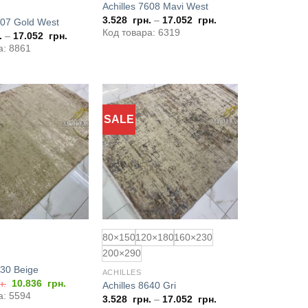
Achilles 7608 Mavi West
3.528
грн.
–
17.052
грн.
607 Gold West
Код товара: 6319
.
–
17.052
грн.
а: 8861
SALE
Додати
Додати
до
до
обраного
обраного
80×150
120×180
160×230
200×290
630 Beige
ACHILLES
Оригінальна
Поточна
н.
10.836
грн.
Achilles 8640 Gri
ціна:
ціна:
а: 5594
3.528
грн.
–
17.052
грн.
13.902
10.836