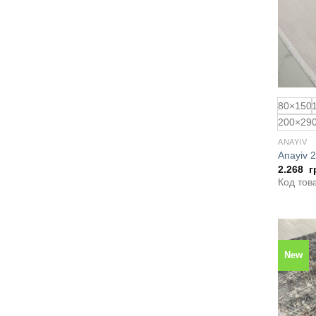
80×150
200×29
ANAYIV
Anayiv 
2.268
г
Код тов
New