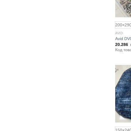
200×29
AVID
Avid DV
20.286
Код тов
150×24