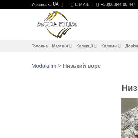
Skip
Українська
E-MAIL
+38(063)44-00-447
to
content
Головна
Магазин
Колекції
Килими
Доріж
Modakilim
>
Низький ворс
Низ