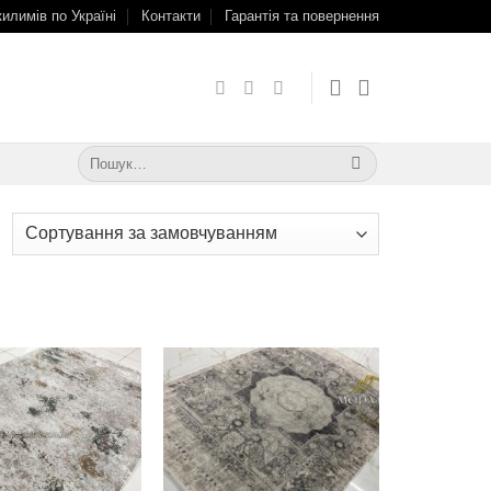
килимів по Україні
Контакти
Гарантія та повернення
Шукати:
Додати
Додати
до
до
обраного
обраного