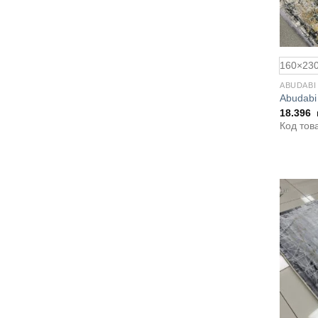
160×23
ABUDABI
Abudabi
18.396
Код тов