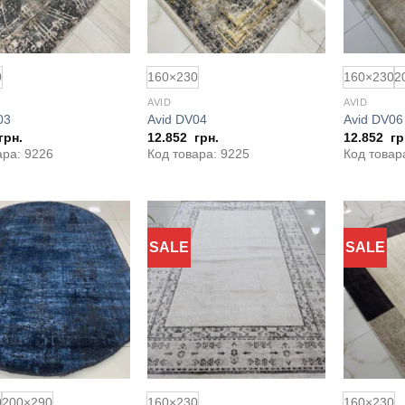
0
160×230
160×230
2
AVID
AVID
03
Avid DV04
Avid DV06
грн.
12.852
грн.
12.852
гр
ара: 9226
Код товара: 9225
Код товар
SALE
SALE
Додати
Додати
до
до
обраного
обраного
0
200×290
160×230
160×230