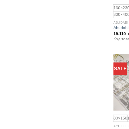
160×23
300×40
ABUDABI
Abudabi
19.110
Код тов
SALE
80×150
ACHILLE