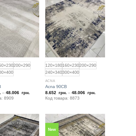
Додати
Додати
до
до
обраного
обраного
60×230
200×290
120×180
160×230
200×290
00×400
240×340
300×400
ACNA
B
Acna 90CB
.
–
48.006
грн.
8.652
грн.
–
48.006
грн.
а: 8909
Код товара: 8873
New
Додати
Додати
до
до