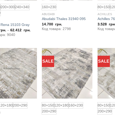
0
200×300
240×340
160×230
80×150
12
0
ABUDABI
ACHILLES
Abudabi Thales 31940 095
Achilles 7
14.700
грн.
3.528
грн
 Rena 15103 Gray
Код товара: 2798
Код товар
грн.
–
62.412
грн.
ара: 9040
SALE
SALE
Додати
Додати
до
до
обраного
обраного
120×180
200×290
80×150
120×180
160×230
80×150
12
200×290
200×290
S