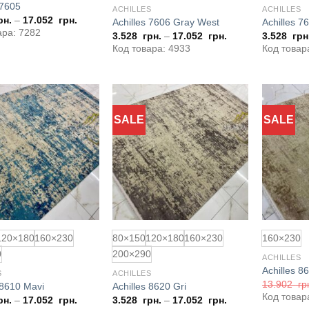
 7605
ACHILLES
ACHILLES
рн.
–
17.052
грн.
Achilles 7606 Gray West
Achilles 7
ара: 7282
3.528
грн.
–
17.052
грн.
3.528
грн
Код товара: 4933
Код товар
SALE
SALE
Додати
Додати
до
до
обраного
обраного
120×180
160×230
80×150
120×180
160×230
160×230
0
200×290
ACHILLES
Achilles 8
S
ACHILLES
13.902
гр
 8610 Mavi
Achilles 8620 Gri
Код товар
рн.
–
17.052
грн.
3.528
грн.
–
17.052
грн.