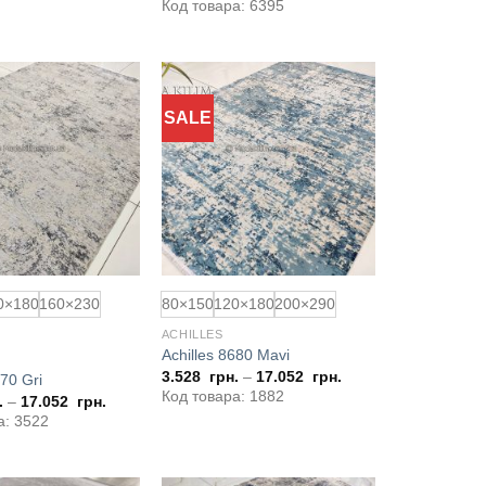
грн..
грн..
Код товара: 6395
SALE
Додати
Додати
до
до
обраного
обраного
0×180
160×230
80×150
120×180
200×290
ACHILLES
Achilles 8680 Mavi
3.528
грн.
–
17.052
грн.
670 Gri
Код товара: 1882
.
–
17.052
грн.
а: 3522