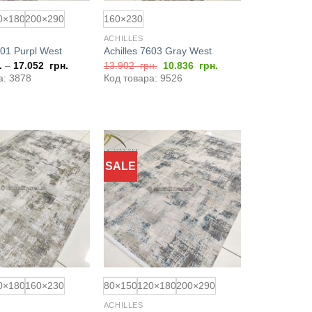
0×180
200×290
160×230
ACHILLES
601 Purpl West
Achilles 7603 Gray West
Оригінальна
Поточна
.
–
17.052
грн.
13.902
грн.
10.836
грн.
ціна:
ціна:
а: 3878
Код товара: 9526
13.902
10.836
грн..
грн..
SALE
Додати
Додати
до
до
обраного
обраного
0×180
160×230
80×150
120×180
200×290
ACHILLES