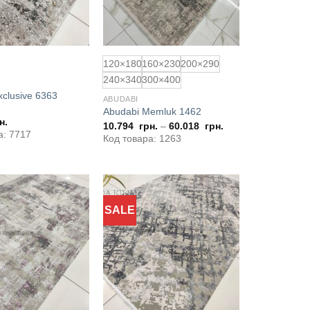
120×180
160×230
200×290
240×340
300×400
xclusive 6363
ABUDABI
Abudabi Memluk 1462
н.
10.794
грн.
–
60.018
грн.
а: 7717
Код товара: 1263
SALE
Додати
Додати
до
до
обраного
обраного