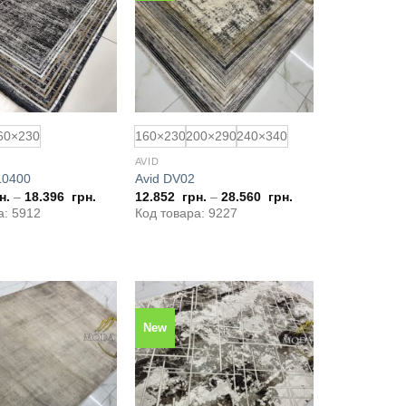
обраного
обраного
60×230
160×230
200×290
240×340
AVID
10400
Avid DV02
н.
–
18.396
грн.
12.852
грн.
–
28.560
грн.
а: 5912
Код товара: 9227
New
Додати
Додати
до
до
обраного
обраного