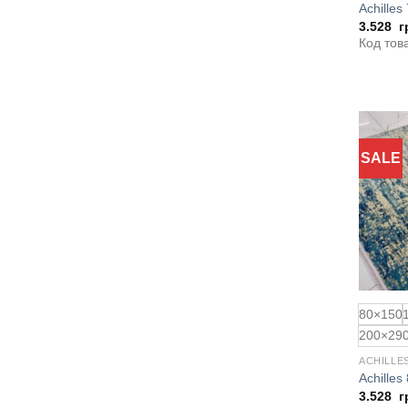
Achilles
3.528
г
Код тов
SALE
80×150
200×29
ACHILLE
Achilles
3.528
г