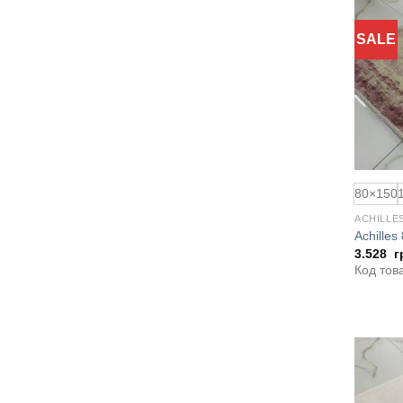
SALE
80×150
ACHILLE
Achille
3.528
г
Код тов