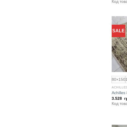
Код тов
SALE
80×150
ACHILLE
Achilles
3.528
г
Код тов