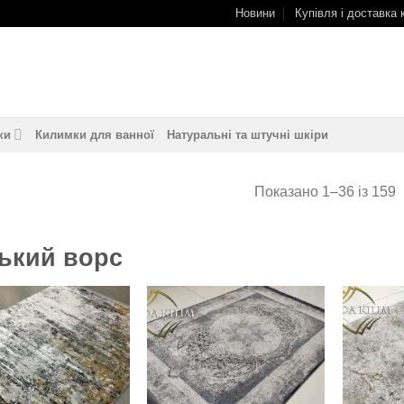
Новини
Купівля і доставка 
ки
Килимки для ванної
Натуральні та штучні шкіри
Показано 1–36 із 159
ький ворс
Додати
Додати
до
до
обраного
обраного