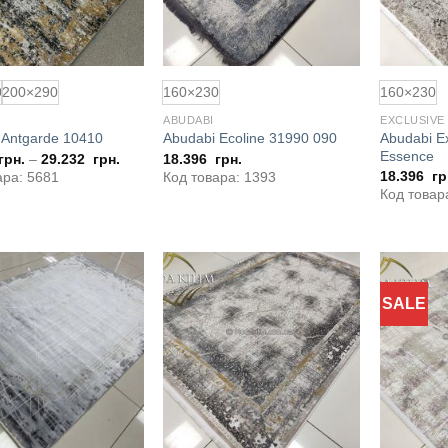
0
200×290
160×230
160×230
ABUDABI
EXCLUSIVE
Abudabi E
 Antgarde 10410
Abudabi Ecoline 31990 090
Essence
грн.
–
29.232
грн.
18.396
грн.
18.396
гр
ара: 5681
Код товара: 1393
Код товар
SALE
Додати
Додати
до
до
обраного
обраного