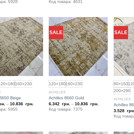
ара: 5928
Код товара: 4631
SALE
SALE
Додати
Додати
до
до
обраного
обраного
120×180
160×230
120×180
160×230
80×150
12
200×290
S
ACHILLES
 8650 Beige
Achilles 8660 Gold
ACHILLES
рн.
–
10.836
грн.
6.342
грн.
–
10.836
грн.
Achilles 8
ара: 5955
Код товара: 7375
3.528
грн
Код товар