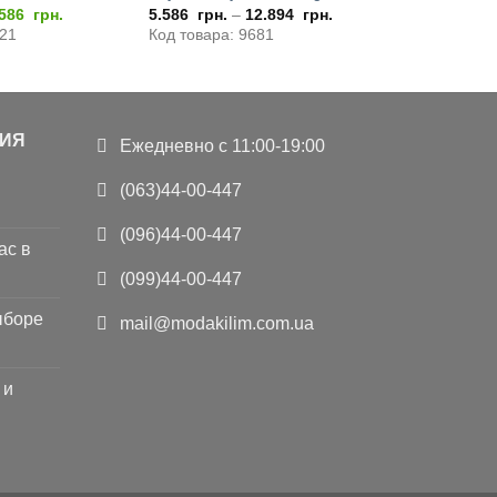
ервоначальная
Текущая
.586
грн.
5.586
грн.
–
12.894
грн.
ена
цена:
921
Код товара: 9681
оставляла
5.586
1.172
грн..
н..
ИЯ
Ежедневно с 11:00-19:00
(063)44-00-447
(096)44-00-447
ас в
(099)44-00-447
ыборе
mail@modakilim.com.ua
 и