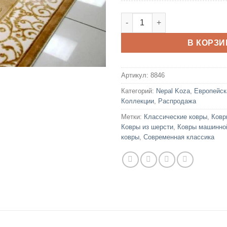
грн..
Количество товара Nepal Koz
В КОРЗИ
Артикул:
8846
Категорий:
Nepal Koza
,
Европейск
Коллекции
,
Распродажа
Метки:
Классические ковры
,
Ковр
Ковры из шерсти
,
Ковры машинно
ковры
,
Современная классика