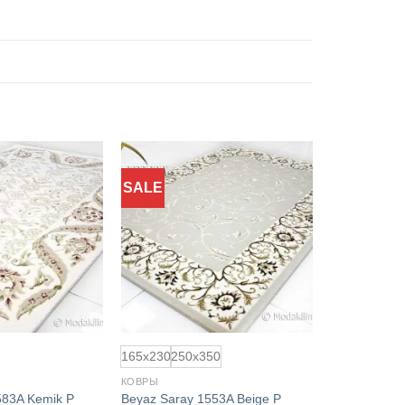
SALE
Добавить
Добавить
в
в
избранное
избранное
165x230
250x350
КОВРЫ
583A Kemik P
Beyaz Saray 1553A Beige P