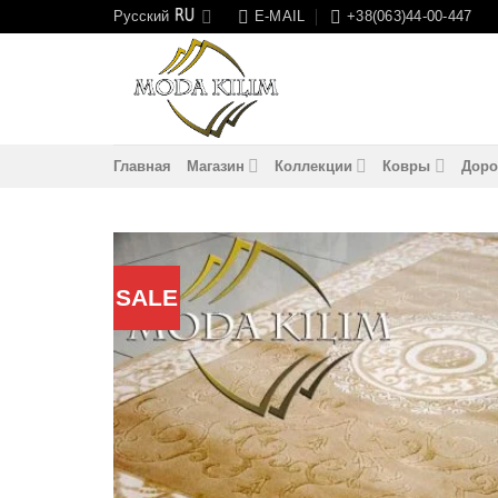
Skip
Русский
E-MAIL
+38(063)44-00-447
to
content
Главная
Магазин
Коллекции
Ковры
Доро
SALE