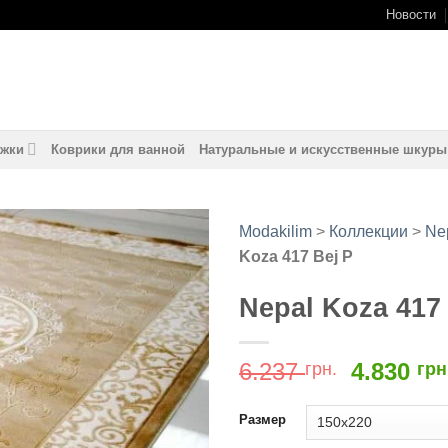
Новости
жки
Коврики для ванной
Натуральные и искусственные шкуры
Modakilim
>
Коллекции
>
Ne
Koza 417 Bej P
Добавить
в
Nepal Koza 417
избранное
Первон
6.237
4.830
грн.
грн
цена
составл
Размер
6.237