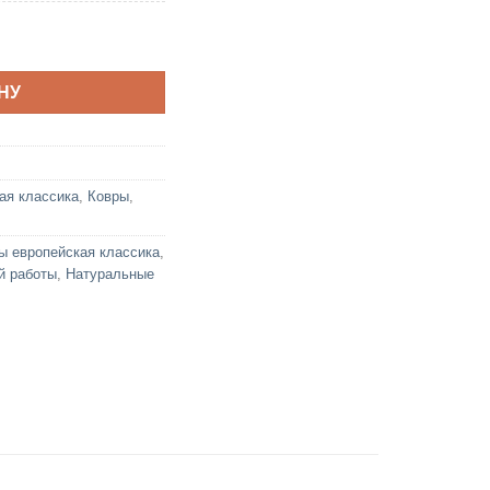
a 417 Bej P
НУ
ая классика
,
Ковры
,
ы европейская классика
,
й работы
,
Натуральные