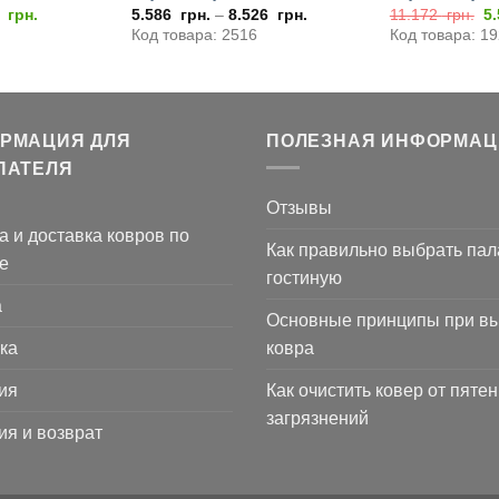
оначальная
Текущая
П
0
грн.
5.586
грн.
–
8.526
грн.
11.172
грн.
5
цена:
ц
Код товара: 2516
Код товара: 1
вляла
3.780
с
0
грн..
1
гр
РМАЦИЯ ДЛЯ
ПОЛЕЗНАЯ ИНФОРМАЦ
ПАТЕЛЯ
Отзывы
а и доставка ковров по
Как правильно выбрать пал
е
гостиную
а
Основные принципы при в
ка
ковра
ия
Как очистить ковер от пятен
загрязнений
ия и возврат