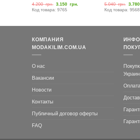
ачальная
Текущая
Первоначальная
Текущая
Перв
рн.
4.200
грн.
3.150
грн.
5.040
грн.
3.78
цена:
цена
цена:
цена
Код товара: 9765
Код товара: 9568
яла
2.016
составляла
3.150
соста
грн..
4.200
грн..
5.04
грн..
грн..
КОМПАНИЯ
ИНФО
MODAKILIM.COM.UA
ПОКУ
О нас
Покупк
Украин
Вакансии
Оплат
Новости
Достав
Контакты
Гарант
Публичный договор оферты
Гарант
FAQ