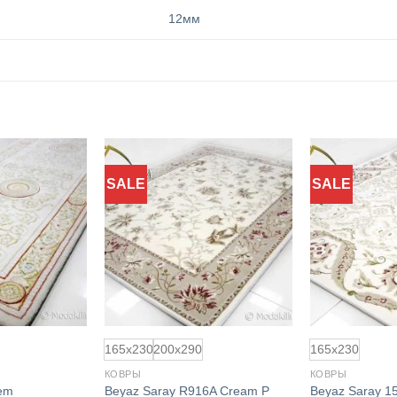
12мм
SALE
SALE
Добавить
Добавить
в
в
избранное
избранное
165x230
200x290
165x230
КОВРЫ
КОВРЫ
em
Beyaz Saray R916A Cream P
Beyaz Saray 1