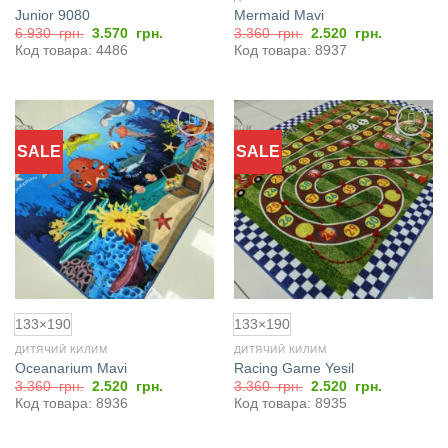
Junior 9080
Mermaid Mavi
Оригінальна
Поточна
Оригінальна
Поточна
6.930
грн.
3.570
грн.
3.360
грн.
2.520
грн.
ціна:
ціна:
ціна:
ціна:
Код товара: 4486
Код товара: 8937
6.930
3.570
3.360
2.520
грн..
грн..
грн..
грн..
SALE
SALE
Додати
Додати
до
до
обраного
обраного
133×190
133×190
ДИТЯЧИЙ КИЛИМ
ДИТЯЧИЙ КИЛИМ
Oceanarium Mavi
Racing Game Yesil
Оригінальна
Поточна
Оригінальна
Поточна
3.360
грн.
2.520
грн.
3.360
грн.
2.520
грн.
ціна:
ціна:
ціна:
ціна:
Код товара: 8936
Код товара: 8935
3.360
2.520
3.360
2.520
грн..
грн..
грн..
грн..