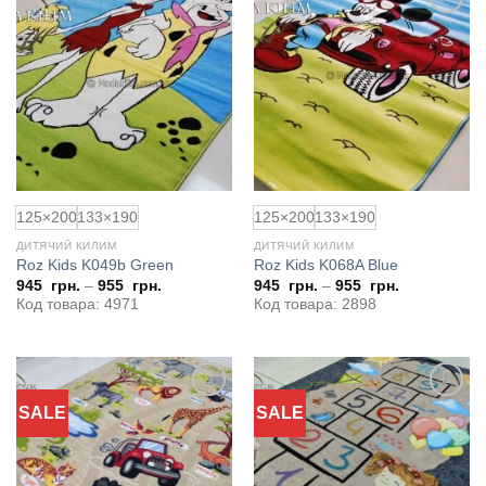
Додати
Додати
до
до
обраного
обраного
125×200
133×190
125×200
133×190
ДИТЯЧИЙ КИЛИМ
ДИТЯЧИЙ КИЛИМ
Roz Kids K049b Green
Roz Kids K068A Blue
945
грн.
–
955
грн.
945
грн.
–
955
грн.
Код товара: 4971
Код товара: 2898
SALE
SALE
Додати
Додати
до
до
обраного
обраного