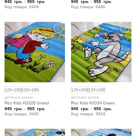
945
грн.
–
955
грн.
945
грн.
–
955
грн.
Код товара: 5484
Код товара: 6446
Додати
Додати
до
до
обраного
обраного
125×200
133×190
125×200
133×190
ДИТЯЧИЙ КИЛИМ
ДИТЯЧИЙ КИЛИМ
Roz Kids K032B Greed
Roz Kids K033A Green
945
грн.
–
955
грн.
945
грн.
–
955
грн.
Код товара: 9446
Код товара: 9818