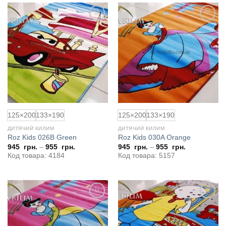
Додати
Додати
до
до
обраного
обраного
125×200
133×190
125×200
133×190
ДИТЯЧИЙ КИЛИМ
ДИТЯЧИЙ КИЛИМ
Roz Kids 026B Green
Roz Kids 030A Orange
945
грн.
–
955
грн.
945
грн.
–
955
грн.
Код товара: 4184
Код товара: 5157
Додати
Додати
до
до
обраного
обраного