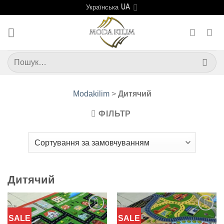
Skip
Українська
to
content
Шукати:
Modakilim
>
Дитячий
ФІЛЬТР
Дитячий
SALE
SALE
Додати
Додати