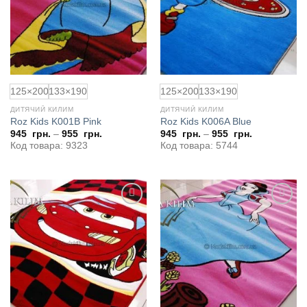
125×200
133×190
125×200
133×190
ДИТЯЧИЙ КИЛИМ
ДИТЯЧИЙ КИЛИМ
Roz Kids K001B Pink
Roz Kids K006A Blue
945
грн.
–
955
грн.
945
грн.
–
955
грн.
Код товара: 9323
Код товара: 5744
Додати
Додати
до
до
обраного
обраного