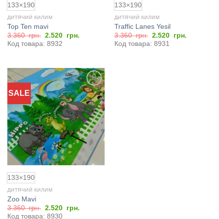
133×190
133×190
ДИТЯЧИЙ КИЛИМ
ДИТЯЧИЙ КИЛИМ
Top Ten mavi
Traffic Lanes Yesil
Оригінальна
Поточна
Оригінальна
Поточна
3.360
грн.
2.520
грн.
3.360
грн.
2.520
грн.
ціна:
ціна:
ціна:
ціна:
Код товара: 8932
Код товара: 8931
3.360
2.520
3.360
2.520
грн..
грн..
грн..
грн..
SALE
Додати
до
обраного
133×190
ДИТЯЧИЙ КИЛИМ
Zoo Mavi
Оригінальна
Поточна
3.360
грн.
2.520
грн.
ціна:
ціна:
Код товара: 8930