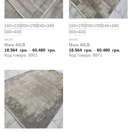
160×230
200×290
240×340
160×230
200×290
240×340
300×400
300×400
MARE
MARE
Mare 40LB
Mare 40LB
18.564
грн.
–
60.480
грн.
18.564
грн.
–
60.480
грн.
Код товара: 8901
Код товара: 8871
Додати
до
обраного