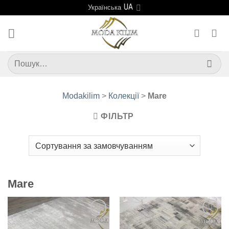
Skip
Українська
to
content
Шукати:
Modakilim
>
Колекції
>
Mare
ФІЛЬТР
Mare
Додати
Додати