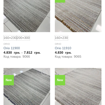
до
до
обраного
обраного
160×230
200×300
160×230
ORIO
ORIO
Orio 11900
Orio 11910
4.830
грн.
–
7.812
грн.
4.830
грн.
Код товара: 9066
Код товара: 9065
New
New
Додати
Додати
до
до
обраного
обраного